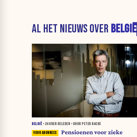
AL HET NIEUWS OVER
BELGIË
BELGIË
•
24 UREN
GELEDEN • DOOR PETER BACKX
Pensioenen voor zieke