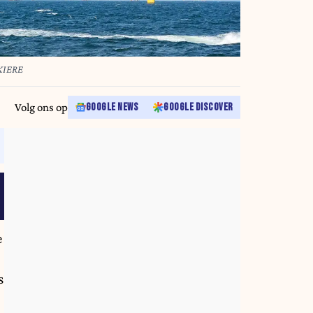
KIERE
Volg ons op
GOOGLE NEWS
GOOGLE DISCOVER
e
s