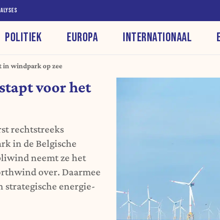
NALYSES
POLITIEK
EUROPA
INTERNATIONAAL
st in windpark op zee
stapt voor het
st rechtstreeks
k in de Belgische
bliwind neemt ze het
orthwind over. Daarmee
n strategische energie-