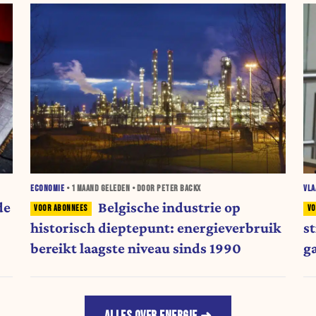
ECONOMIE
•
1 MAAND
GELEDEN • DOOR PETER BACKX
VL
de
Belgische industrie op
historisch dieptepunt: energieverbruik
s
bereikt laagste niveau sinds 1990
g