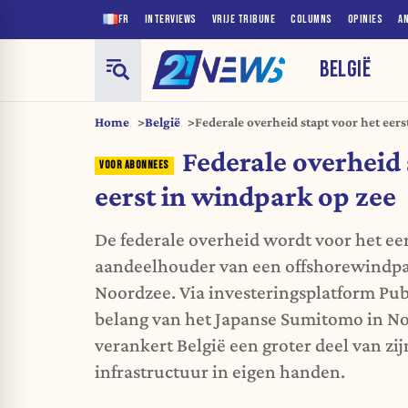
FR
INTERVIEWS
VRIJE TRIBUNE
COLUMNS
OPINIES
A
BELGIË
Home
België
Federale overheid stapt voor het eer
Federale overheid 
eerst in windpark op zee
De federale overheid wordt voor het eer
aandeelhouder van een offshorewindpar
Noordzee. Via investeringsplatform Pu
belang van het Japanse Sumitomo in N
verankert België een groter deel van zij
infrastructuur in eigen handen.