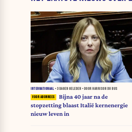
INTERNATIONAAL
•
3 DAGEN
GELEDEN • DOOR HARRISON DU BUS
Bijna 40 jaar na de
stopzetting blaast Italië kernenergie
nieuw leven in