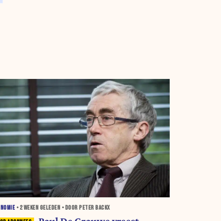
ONOMIE
•
2 WEKEN
GELEDEN • DOOR PETER BACKX