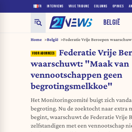
FR
INTERVIEWS
VRIJE TRIBUNE
COLUMNS
OPINIES
A
BELGIË
Home
België
Federatie Vrije Beroepen waarschuw
vennootschappen geen begrotingsm
Federatie Vrije Be
waarschuwt: "Maak van
vennootschappen geen
begrotingsmelkkoe"
Het Monitoringcomité buigt zich vandaa
begroting. Nu de zoektocht naar extra
begint, waarschuwt de Federatie Vrije 
zelfstandigen met een vennootschap ni