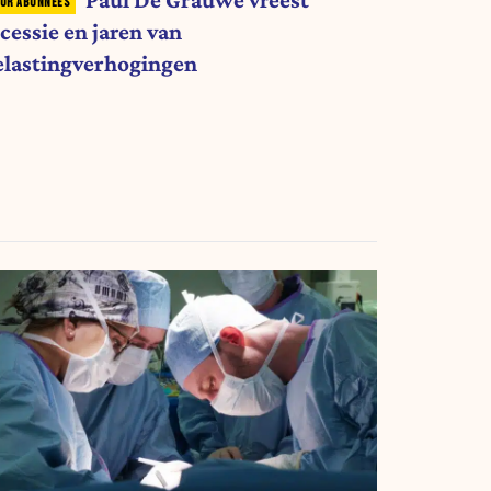
Paul De Grauwe vreest
cessie en jaren van
elastingverhogingen