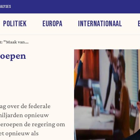
NALYSES
POLITIEK
EUROPA
INTERNATIONAAL
t: "Maak van
elkkoe"
roepen
g over de federale
 miljarden opnieuw
Beroepen de regering om
et opnieuw als