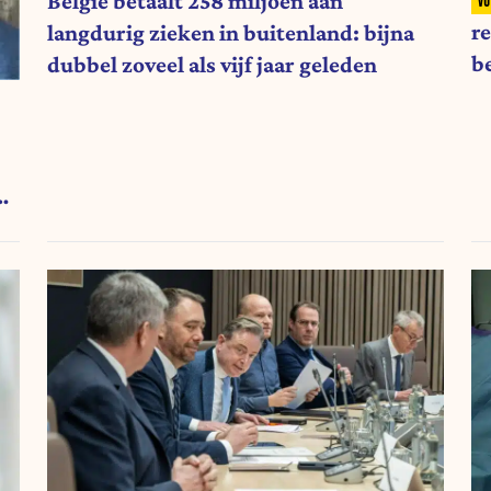
België betaalt 258 miljoen aan
re
langdurig zieken in buitenland: bijna
b
dubbel zoveel als vijf jaar geleden