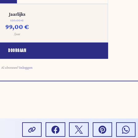
Jaarlijks
120,00 €
99,00 €
/jaar
DOORGAAN
Al abonnee?
Inloggen