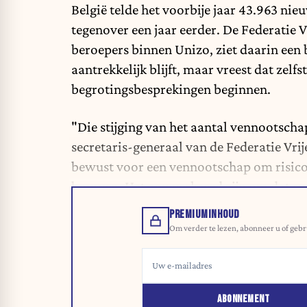
België telde het voorbije jaar 43.963 ni
tegenover een jaar eerder. De Federatie V
beroepers binnen Unizo, ziet daarin een
aantrekkelijk blijft, maar vreest dat zel
begrotingsbesprekingen beginnen.
"Die stijging van het aantal vennootscha
secretaris-generaal van de Federatie Vri
bewust voor een vennootschap om risico's 
bouwen. Het zou verkeerd zijn om dat succ
PREMIUMINHOUD
Om verder te lezen, abonneer u of gebr
ABONNEMENT