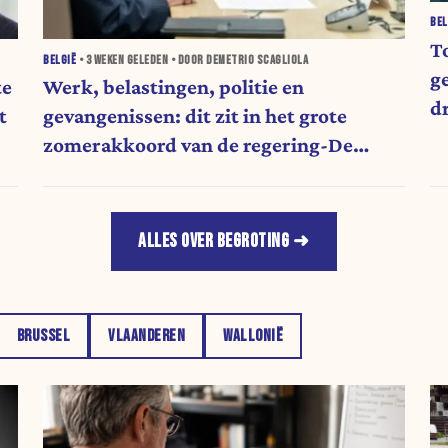
BEL
T
BELGIË
•
3 WEKEN
GELEDEN • DOOR DEMETRIO SCAGLIOLA
g
te
Werk, belastingen, politie en
d
t
gevangenissen: dit zit in het grote
zomerakkoord van de regering-De
Wever
ALLES OVER BEGROTING
BRUSSEL
VLAANDEREN
WALLONIË