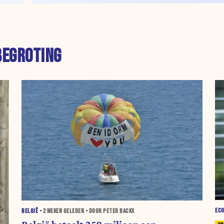
BEGROTING
EC
BELGIË
•
2 WEKEN
GELEDEN • DOOR PETER BACKX