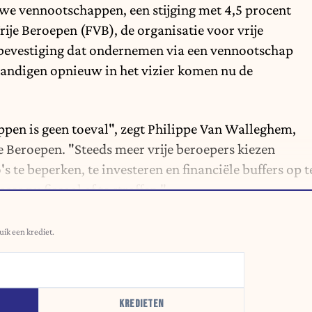
euwe vennootschappen, een stijging met 4,5 procent
rije Beroepen (FVB), de organisatie voor vrije
 bevestiging dat ondernemen via een vennootschap
fstandigen opnieuw in het vizier komen nu de
ppen is geen toeval", zegt Philippe Van Walleghem,
je Beroepen. "Steeds meer vrije beroepers kiezen
te beperken, te investeren en financiële buffers op t
es nu fiscaal af te straffen."
uik een krediet.
KREDIETEN