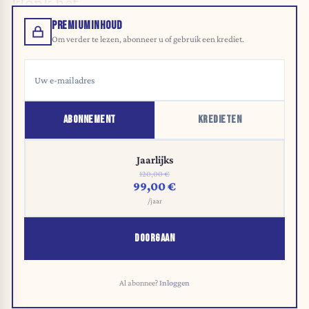
klonk het.
PREMIUMINHOUD
Om verder te lezen, abonneer u of gebruik een krediet.
ABONNEMENT
KREDIETEN
Jaarlijks
120,00 €
99,00 €
/jaar
DOORGAAN
Al abonnee?
Inloggen