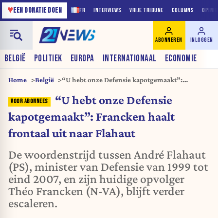
♥
EEN DONATIE DOEN
FR
INTERVIEWS
VRIJE TRIBUNE
COLUMNS
OPINI
ABONNEREN
INLOGGEN
BELGIË
POLITIEK
EUROPA
INTERNATIONAAL
ECONOMIE
Home
België
“U hebt onze Defensie kapotgemaakt”:
Francken haalt frontaal uit naar Flahaut
“U hebt onze Defensie
kapotgemaakt”: Francken haalt
frontaal uit naar Flahaut
De woordenstrijd tussen André Flahaut
(PS), minister van Defensie van 1999 tot
eind 2007, en zijn huidige opvolger
Théo Francken (N-VA), blijft verder
escaleren.