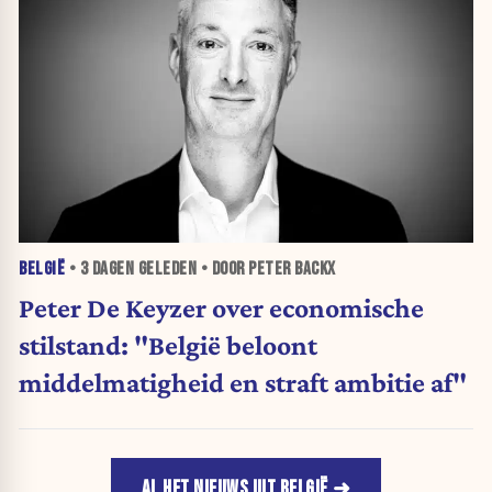
BELGIË
•
3 DAGEN
GELEDEN • DOOR PETER BACKX
Peter De Keyzer over economische
stilstand: "België beloont
middelmatigheid en straft ambitie af"
AL HET NIEUWS UIT BELGIË