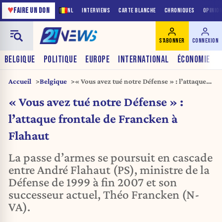
♥
FAIRE UN DON
NL
INTERVIEWS
CARTE BLANCHE
CHRONIQUES
OPINIO
S'ABONNER
CONNEXION
BELGIQUE
POLITIQUE
EUROPE
INTERNATIONAL
ÉCONOMIE
Accueil
Belgique
« Vous avez tué notre Défense » : l’attaque
frontale de Francken à Flahaut
« Vous avez tué notre Défense » :
l’attaque frontale de Francken à
Flahaut
La passe d’armes se poursuit en cascade
entre André Flahaut (PS), ministre de la
Défense de 1999 à fin 2007 et son
successeur actuel, Théo Francken (N-
VA).