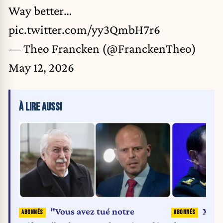
Way better…
pic.twitter.com/yy3QmbH7r6
— Theo Francken (@FranckenTheo)
May 12, 2026
À LIRE AUSSI
"Vous avez tué notre
Xi Ji