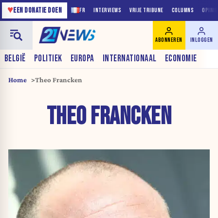
♥
EEN DONATIE DOEN
FR
INTERVIEWS
VRIJE TRIBUNE
COLUMNS
OPINI
ABONNEREN
INLOGGEN
BELGIË
POLITIEK
EUROPA
INTERNATIONAAL
ECONOMIE
Home
Theo Francken
THEO FRANCKEN