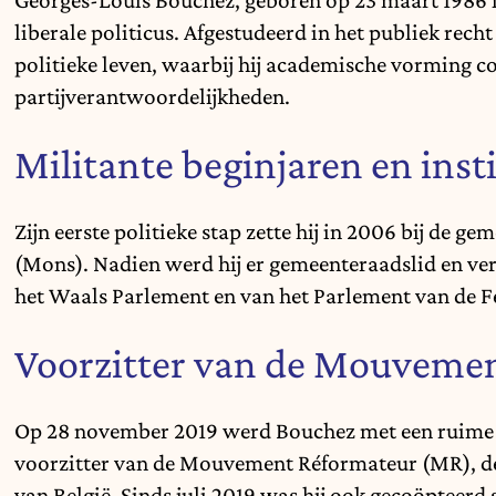
liberale politicus. Afgestudeerd in het publiek recht
politieke leven, waarbij hij academische vorming 
partijverantwoordelijkheden.
Militante beginjaren en inst
Zijn eerste politieke stap zette hij in 2006 bij de 
(Mons). Nadien werd hij er gemeenteraadslid en ver
het Waals Parlement en van het Parlement van de F
Voorzitter van de Mouveme
Op 28 november 2019 werd Bouchez met een ruime 
voorzitter van de Mouvement Réformateur (MR), de b
van België. Sinds juli 2019 was hij ook gecoöpteerd