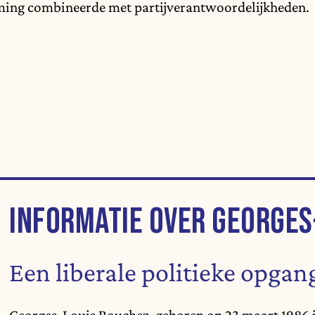
ing combineerde met partijverantwoordelijkheden.
INFORMATIE OVER GEORGES
Een liberale politieke opgan
Georges-Louis Bouchez, geboren op 23 maart 1986 in