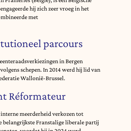
 engageerde hij zich zeer vroeg in het
combineerde met
itutioneel parcours
gemeenteraadsverkiezingen in Bergen
volgens schepen. In 2014 werd hij lid van
ederatie Wallonië-Brussel.
nt Réformateur
interne meerderheid verkozen tot
elangrijkste Franstalige liberale partij
 senator, voordat hij in 2024 werd