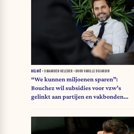
BELGIË
•
3 MAANDEN
GELEDEN • DOOR VANILLE DUJARDIN
“We kunnen miljoenen sparen”:
Bouchez wil subsidies voor vzw’s
gelinkt aan partijen en vakbonden
schrappen