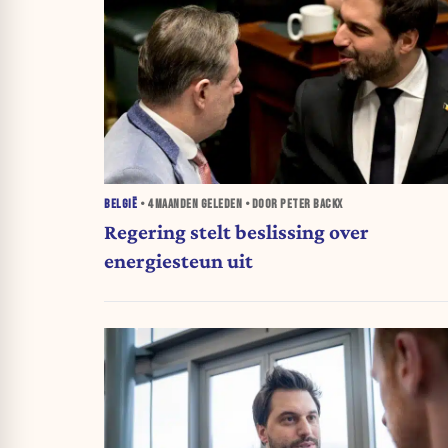
BELGIË
•
4 MAANDEN
GELEDEN • DOOR PETER BACKX
Regering stelt beslissing over
energiesteun uit