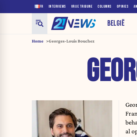
FR
INTERVIEWS
VRIJE TRIBUNE
COLUMNS
OPINIES
A
BELGIË
Home
Georges-Louis Bouchez
GEOR
Geor
Fram
beha
al o