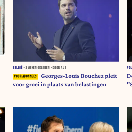
BELGIË
•
3 WEKEN
GELEDEN • DOOR A JS
POL
Georges-Louis Bouchez pleit
D
voor groei in plaats van belastingen
"