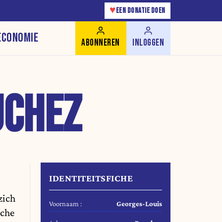
♥
EEN DONATIE DOEN
ECONOMIE
ABONNEREN
INLOGGEN
UCHEZ
IDENTITEITSFICHE
zich
Voornaam :
Georges-Louis
sche