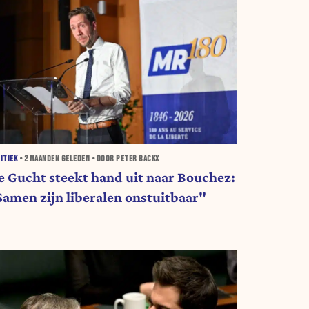
ITIEK
•
2 MAANDEN
GELEDEN • DOOR PETER BACKX
e Gucht steekt hand uit naar Bouchez:
Samen zijn liberalen onstuitbaar"