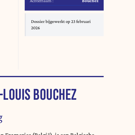
Achternaam :
Bouchez
Dossier bijgewerkt op 23 februari
2026
-LOUIS BOUCHEZ
g
 Frameries (België), is een Belgische