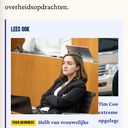
overheidsopdrachten.
LEES OOK
Tim Cook in
extreme vei
opgelegd do
Helft van vrouwelijke