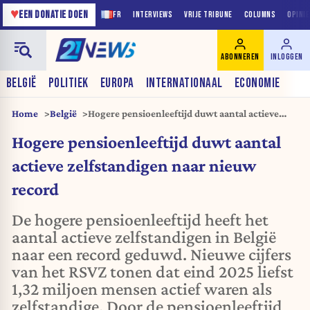
♥
EEN DONATIE DOEN
FR
INTERVIEWS
VRIJE TRIBUNE
COLUMNS
OPINI
ABONNEREN
INLOGGEN
BELGIË
POLITIEK
EUROPA
INTERNATIONAAL
ECONOMIE
Home
België
Hogere pensioenleeftijd duwt aantal actieve
zelfstandigen naar nieuw record
Hogere pensioenleeftijd duwt aantal
actieve zelfstandigen naar nieuw
record
De hogere pensioenleeftijd heeft het
aantal actieve zelfstandigen in België
naar een record geduwd. Nieuwe cijfers
van het RSVZ tonen dat eind 2025 liefst
1,32 miljoen mensen actief waren als
zelfstandige. Door de pensioenleeftijd