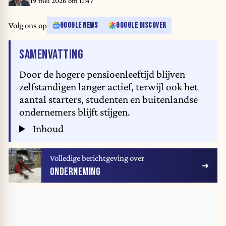
19 mei 2026 om 11:47
Volg ons op
GOOGLE NEWS
GOOGLE DISCOVER
VAN HET ARTIKEL
SAMENVATTING
Door de hogere pensioenleeftijd blijven
zelfstandigen langer actief, terwijl ook het
aantal starters, studenten en buitenlandse
ondernemers blijft stijgen.
Inhoud
Volledige berichtgeving over
ONDERNEMING