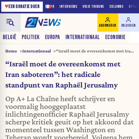
♥
EEN DONATIE DOEN
FR
INTERVIEWS
VRIJE TRIBUNE
COLUMNS
OPINI
ABONNEREN
INLOGGEN
BELGIË
POLITIEK
EUROPA
INTERNATIONAAL
ECONOMIE
Home
Internationaal
“Israël moet de overeenkomst met Iran
saboteren”: het radicale standpunt van
“Israël moet de overeenkomst met
Raphaël Jerusalmy
Iran saboteren”: het radicale
standpunt van Raphaël Jerusalmy
Op A+ La Chaîne heeft schrijver en
voormalig hooggeplaatst
inlichtingenofficier Raphaël Jerusalmy
scherpe kritiek geuit op het akkoord dat
momenteel tussen Washington en
Teheran wordt voorbereid. Volgens hem