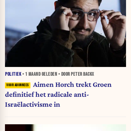
POLITIEK
•
1 MAAND
GELEDEN • DOOR PETER BACKX
Aimen Horch trekt Groen
definitief het radicale anti-
Israëlactivisme in