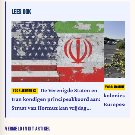
LEES OOK
P
De Verenigde Staten en
kolonies be
Iran kondigen principeakkoord aan:
Europese re
Straat van Hormuz kan vrijdag
heropenen
VERMELD IN DIT ARTIKEL