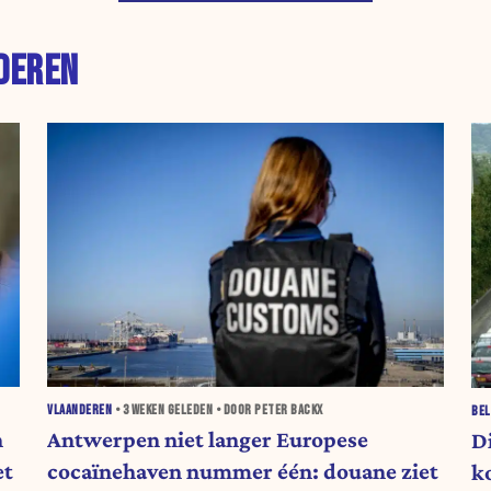
DEREN
VLAANDEREN
•
3 WEKEN
GELEDEN • DOOR PETER BACKX
BEL
n
Antwerpen niet langer Europese
D
et
cocaïnehaven nummer één: douane ziet
k