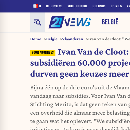
FR
INTERVIEWS
VRIJE TRIBUNE
COLUMNS
OPINIES
A
BELGIË
Home
België
Vlaanderen
Ivan Van de Cloot: "We
durven geen keuzes m
Ivan Van de Cloot
subsidiëren 60.000 projec
durven geen keuzes meer
Bijna één op de drie euro's uit de Vlaam
vandaag naar subsidies. Voor Ivan Van 
Stichting Merito, is dat geen teken van
een overheid die almaar meer belasting
te gaan wat het oplevert. "We subsidië
initiatieven. Zo kun je geen degelijk be