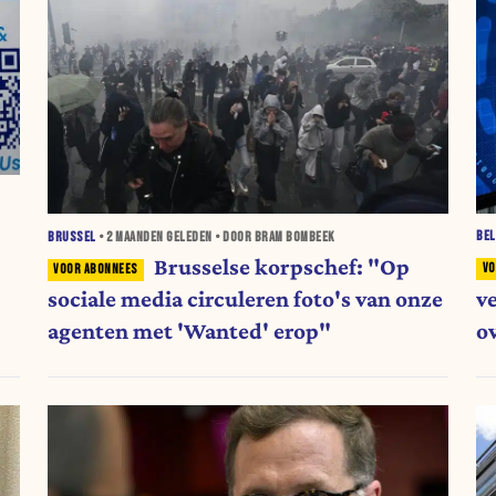
BEL
BRUSSEL
•
2 MAANDEN
GELEDEN • DOOR BRAM BOMBEEK
Brusselse korpschef: "Op
v
sociale media circuleren foto's van onze
o
agenten met 'Wanted' erop"