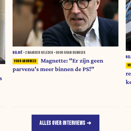
BELGIË
•
2 MAANDEN
GELEDEN • DOOR BRAM BOMBEEK
BEL
Magnette: "Er zijn geen
parvenu’s meer binnen de PS!”
r
s
k
s
ALLES OVER INTERVIEWS