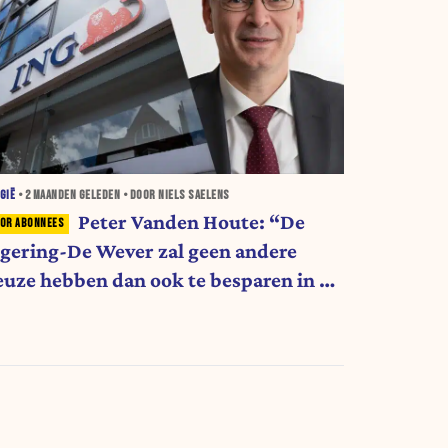
GIË
•
2 MAANDEN
GELEDEN • DOOR NIELS SAELENS
Peter Vanden Houte: “De
egering-De Wever zal geen andere
euze hebben dan ook te besparen in de
ociale zekerheid”