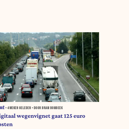
GIË
•
4 WEKEN
GELEDEN • DOOR BRAM BOMBEEK
igitaal wegenvignet gaat 125 euro
osten