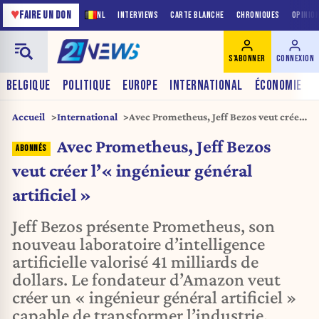
♥
FAIRE UN DON
NL
INTERVIEWS
CARTE BLANCHE
CHRONIQUES
OPINIO
S'ABONNER
CONNEXION
BELGIQUE
POLITIQUE
EUROPE
INTERNATIONAL
ÉCONOMIE
Accueil
International
Avec Prometheus, Jeff Bezos veut créer
l’« ingénieur général artificiel »
Avec Prometheus, Jeff Bezos
veut créer l’« ingénieur général
artificiel »
Jeff Bezos présente Prometheus, son
nouveau laboratoire d’intelligence
artificielle valorisé 41 milliards de
dollars. Le fondateur d’Amazon veut
créer un « ingénieur général artificiel »
capable de transformer l’industrie,