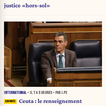
justice «hors-sol»
INTERNATIONAL
• IL Y A
5 HEURES
• PAR J.PE
Ceuta : le renseignement