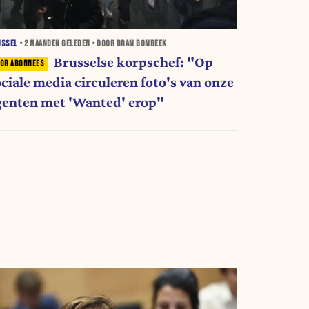
USSEL
•
2 MAANDEN
GELEDEN • DOOR BRAM BOMBEEK
Brusselse korpschef: "Op
ociale media circuleren foto's van onze
genten met 'Wanted' erop"