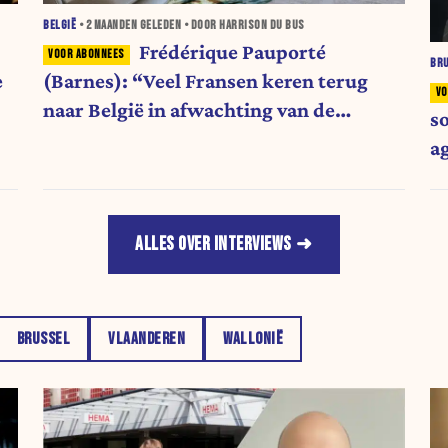
BELGIË
•
2 MAANDEN
GELEDEN • DOOR HARRISON DU BUS
Frédérique Pauporté
BR
e
(Barnes): “Veel Fransen keren terug
naar België in afwachting van de
s
volgende verkiezingen”
a
ALLES OVER INTERVIEWS
BRUSSEL
VLAANDEREN
WALLONIË