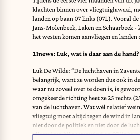
Tijdens de eerste vier maanden van dit j
klachten binnen over vliegtuiglawaai, me
landen op baan 07 links (07L). Vooral d
Jans-Molenbeek, Laken en Schaarbeek - kr
het westen komen aanvliegen en landen o
21news: Luk, wat is daar aan de hand?
Luk De Wilde: “De luchthaven in Zaventem
belangrijk, want ze worden dus ook in de
waar nu zoveel over te doen is, is gewoo
omgekeerde richting heet ze 25 rechts (25
van de luchthaven. Wat wél relatief wei
vliegtuig moet altijd tegen de wind in l
niet door de politiek en niet door de luch
vliegtuigen bij oostenwind op 07 links m