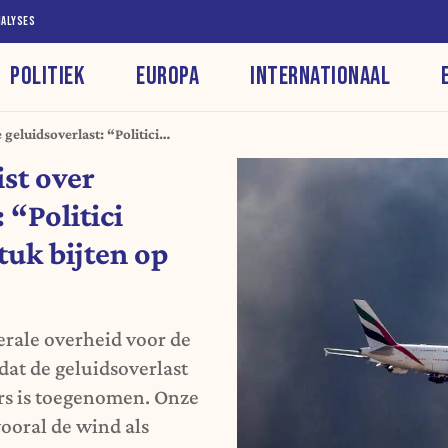
NALYSES
POLITIEK
EUROPA
INTERNATIONAAL
 geluidsoverlast: “Politici
en op het weer”
st over
 “Politici
tuk bijten op
erale overheid voor de
dat de geluidsoverlast
ors is toegenomen. Onze
vooral de wind als