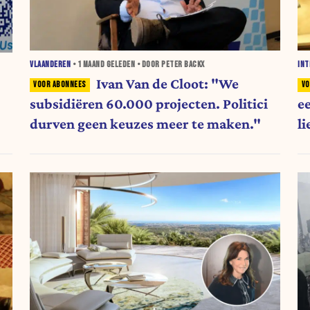
VLAANDEREN
•
1 MAAND
GELEDEN • DOOR PETER BACKX
INT
Ivan Van de Cloot: "We
subsidiëren 60.000 projecten. Politici
e
durven geen keuzes meer te maken."
l
i