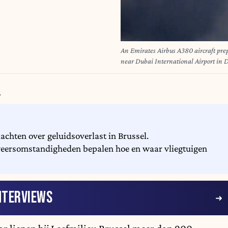
An Emirates Airbus A380 aircraft prep
near Dubai International Airport in 
Dubai airport on March 16, previously t
operator said, after a "drone-related i
Gulf attacks. AFP
6
achten over geluidsoverlast in Brussel.
 weersomstandigheden bepalen hoe en waar vliegtuigen
NTERVIEWS