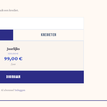
uik een krediet.
KREDIETEN
Jaarlijks
120,00 €
99,00 €
/jaar
DOORGAAN
Al abonnee?
Inloggen