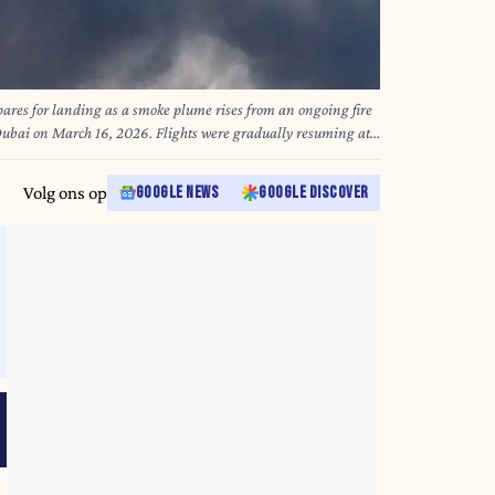
ares for landing as a smoke plume rises from an ongoing fire
Dubai on March 16, 2026. Flights were gradually resuming at
he world's busiest for international flights, the airport
ncident" sparked a fuel tank fire nearby, as Iran kept up its
Volg ons op
GOOGLE NEWS
GOOGLE DISCOVER