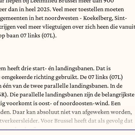
aar liepen bij Leefmilieu Brussel meer dan 900
er dan in heel 2025. Veel meer toestellen moeten
e gemeenten in het noordwesten - Koekelberg, Sint-
ijgen veel meer vliegtuigen over zich heen die vanui
p baan 07 links (07L).
 heeft drie start- én landingsbanen. Dat is
 omgekeerde richting gebruikt. De 07 links (07L)
n één van de twee parallelle landingsbanen. In de
R). Die parallelle landingsbanen zijn de belangrijkste
nig voorkomt is oost- of noordoosten-wind. Een
anden. Daar kan absoluut niet van afgeweken worden,
tverkeersleider. Voor Brussel heeft dat als gevolg dat
oeten landen.”