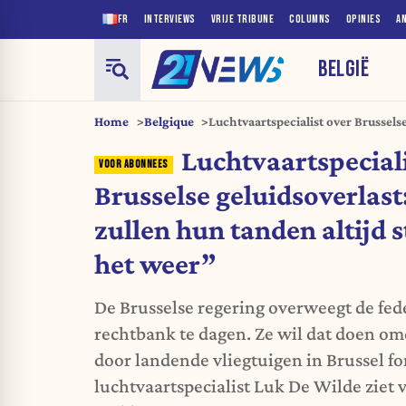
FR
INTERVIEWS
VRIJE TRIBUNE
COLUMNS
OPINIES
A
BELGIË
Home
Belgique
Luchtvaartspecialist over Brusselse
zullen hun tanden altijd stuk bijt
Luchtvaartspeciali
Brusselse geluidsoverlast:
zullen hun tanden altijd s
het weer”
De Brusselse regering overweegt de fed
rechtbank te dagen. Ze wil dat doen om
door landende vliegtuigen in Brussel f
luchtvaartspecialist Luk De Wilde ziet 