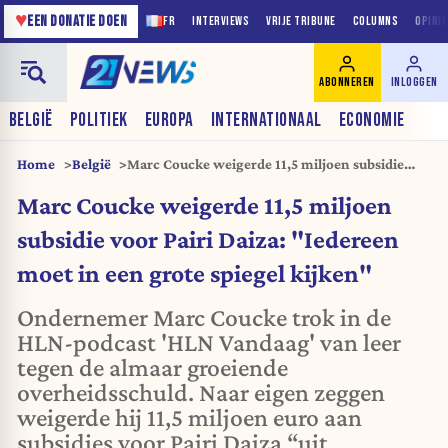
♥
EEN DONATIE DOEN
FR
INTERVIEWS
VRIJE TRIBUNE
COLUMNS
OPINI
ABONNEREN
INLOGGEN
BELGIË
POLITIEK
EUROPA
INTERNATIONAAL
ECONOMIE
Home
België
Marc Coucke weigerde 11,5 miljoen subsidie
voor Pairi Daiza: "Iedereen moet in een grote
Marc Coucke weigerde 11,5 miljoen
spiegel kijken"
subsidie voor Pairi Daiza: "Iedereen
moet in een grote spiegel kijken"
Ondernemer Marc Coucke trok in de
HLN-podcast 'HLN Vandaag' van leer
tegen de almaar groeiende
overheidsschuld. Naar eigen zeggen
weigerde hij 11,5 miljoen euro aan
subsidies voor Pairi Daiza “uit