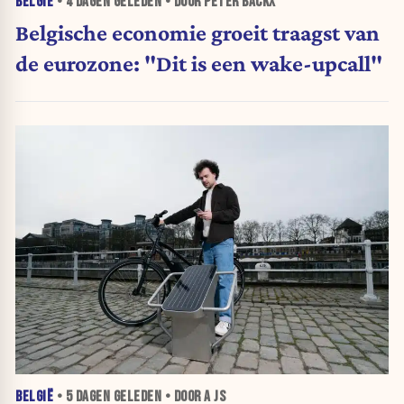
BELGIË
•
4 DAGEN
GELEDEN • DOOR PETER BACKX
Belgische economie groeit traagst van
de eurozone: "Dit is een wake-upcall"
BELGIË
•
5 DAGEN
GELEDEN • DOOR A JS