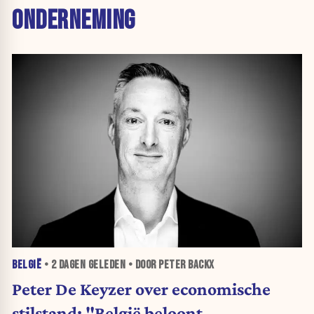
ONDERNEMING
BELGIË
•
2 DAGEN
GELEDEN • DOOR PETER BACKX
Peter De Keyzer over economische
stilstand: "België beloont