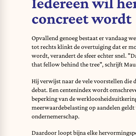
Iedereen wil he
concreet wordt
Opvallend genoeg bestaat er vandaag wein
tot rechts klinkt de overtuiging dat er 
wordt, verandert de sfeer echter snel. "D
that fellow behind the tree", schrijft Mau
Hij verwijst naar de vele voorstellen di
debat. Een centenindex wordt omschreve
beperking van de werkloosheidsuitkering
meerwaardebelasting op aandelen geldt 
ondernemerschap.
Daardoor loopt bijna elke hervormingspo