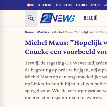
FR
INTERVIEWS
VRIJE TRIBUNE
COLUMNS
OPINIES
A
BELGIË
Home
Politiek
Michel Maus: "Hopelijk wordt Mar
voor velen"
Michel Maus: "Hopelijk 
Coucke een voorbeeld voo
Terwijl de regering-De Wever miljarde
de begroting op orde te krijgen, wijst pr
Michel Maus op een ongemakkelijke wa
op LinkedIn houdt hij niet alleen polit
spiegel voor. Wie de verzorgingsstaat w
moeten zijn inspanningen te leveren.