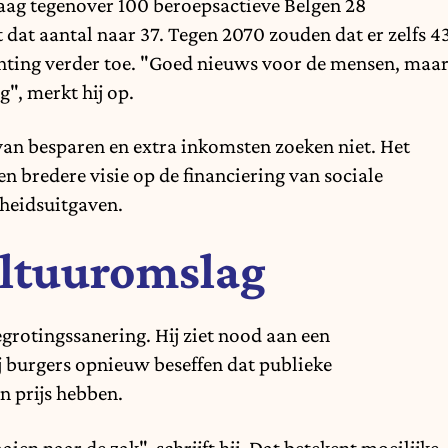
daag tegenover 100 beroepsactieve Belgen 28
 dat aantal naar 37. Tegen 2070 zouden dat er zelfs 4
chting verder toe. "Goed nieuws voor de mensen, maa
", merkt hij op.
van besparen en extra inkomsten zoeken niet. Het
n bredere visie op de financiering van sociale
heidsuitgaven.
ultuuromslag
grotingssanering. Hij ziet nood aan een
 burgers opnieuw beseffen dat publieke
n prijs hebben.
en naar de zak", schrijft hij. Dat betekent moeilijke