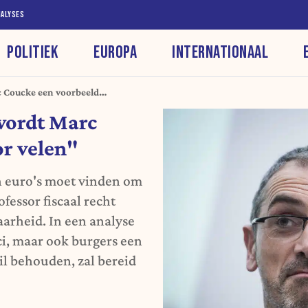
NALYSES
POLITIEK
EUROPA
INTERNATIONAAL
c Coucke een voorbeeld
wordt Marc
r velen"
n euro's moet vinden om
ofessor fiscaal recht
arheid. In een analyse
ici, maar ook burgers een
il behouden, zal bereid