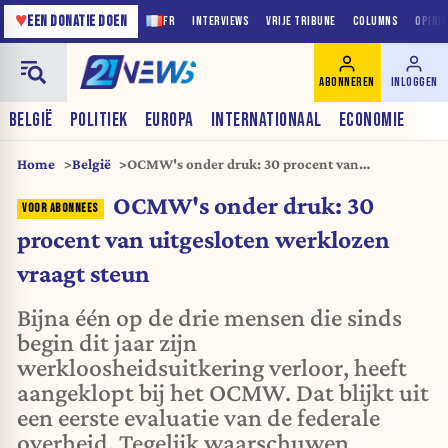
♥
EEN DONATIE DOEN
FR
INTERVIEWS
VRIJE TRIBUNE
COLUMNS
OPINI
ABONNEREN
INLOGGEN
BELGIË
POLITIEK
EUROPA
INTERNATIONAAL
ECONOMIE
Home
België
OCMW's onder druk: 30 procent van
uitgesloten werklozen vraagt steun
OCMW's onder druk: 30
procent van uitgesloten werklozen
vraagt steun
Bijna één op de drie mensen die sinds
begin dit jaar zijn
werkloosheidsuitkering verloor, heeft
aangeklopt bij het OCMW. Dat blijkt uit
een eerste evaluatie van de federale
overheid. Tegelijk waarschuwen