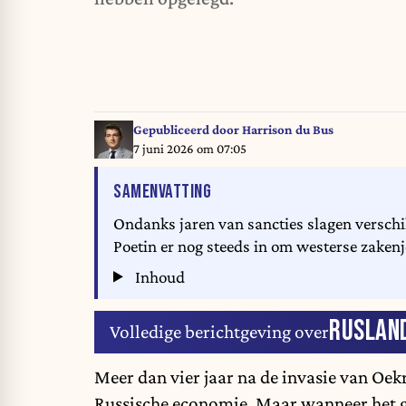
Gepubliceerd door
Harrison du Bus
7 juni 2026 om 07:05
VAN HET ARTIKEL
SAMENVATTING
Ondanks jaren van sancties slagen verschi
Poetin er nog steeds in om westerse zakenj
Inhoud
RUSLAN
Volledige berichtgeving over
Meer dan vier jaar na de invasie van Oek
Russische economie. Maar wanneer het gaa