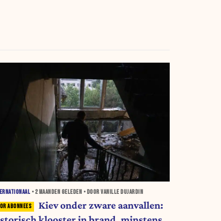
ERNATIONAAL
•
2 MAANDEN
GELEDEN • DOOR VANILLE DUJARDIN
Kiev onder zware aanvallen:
istorisch klooster in brand, minstens