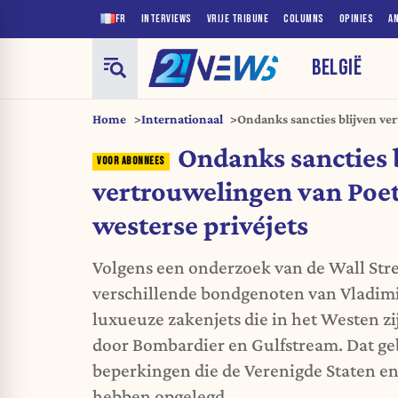
FR
INTERVIEWS
VRIJE TRIBUNE
COLUMNS
OPINIES
A
BELGIË
Home
Internationaal
Ondanks sancties blijven ve
met westerse privéjets
Ondanks sancties 
vertrouwelingen van Poet
westerse privéjets
Volgens een onderzoek van de Wall Stre
verschillende bondgenoten van Vladimi
luxueuze zakenjets die in het Westen 
door Bombardier en Gulfstream. Dat g
beperkingen die de Verenigde Staten e
hebben opgelegd.