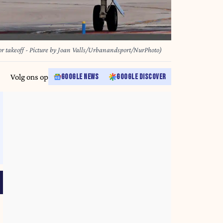
r takeoff - Picture by Joan Valls/Urbanandsport/NurPhoto)
Volg ons op
GOOGLE NEWS
GOOGLE DISCOVER