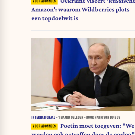
Oekraïne viseert 'Russisch
Amazon': waarom Wildberries plots
een topdoelwit is
INTERNATIONAAL
•
1 MAAND
GELEDEN • DOOR HARRISON DU BUS
Poetin moet toegeven: "We
worden ook getroffen door de oorlog"