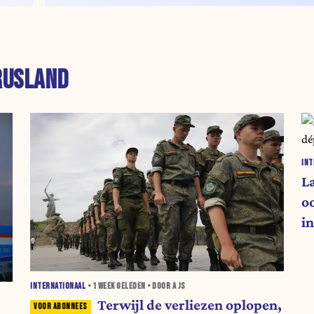
RUSLAND
INT
L
o
i
INTERNATIONAAL
•
1 WEEK
GELEDEN • DOOR A JS
Terwijl de verliezen oplopen,