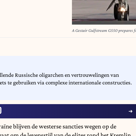
A Gestair Gulfstream G550 prepares fo
llende Russische oligarchen en vertrouwelingen van
ets te gebruiken via complexe internationale constructies.
D
raïne blijven de
westerse sancties
wegen op de
t om de levensstijl van de elites rond het Kremlin,