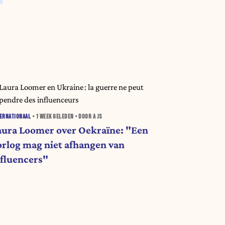
ERNATIONAAL
•
1 WEEK
GELEDEN • DOOR A JS
aura Loomer over Oekraïne: "Een
orlog mag niet afhangen van
nfluencers"