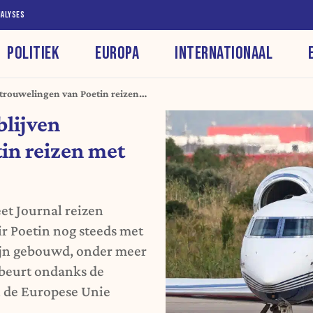
NALYSES
POLITIEK
EUROPA
INTERNATIONAAL
rtrouwelingen van Poetin reizen
blijven
in reizen met
et Journal reizen
r Poetin nog steeds met
zijn gebouwd, onder meer
ebeurt ondanks de
n de Europese Unie