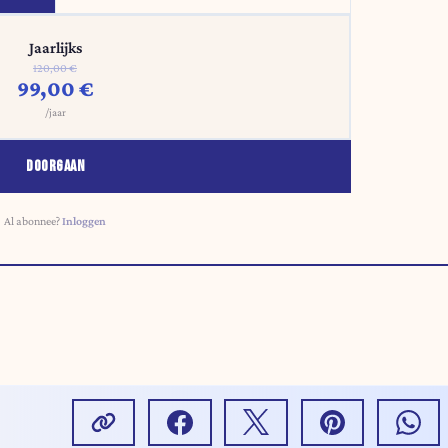
Jaarlijks
120,00 €
99,00 €
/jaar
DOORGAAN
Al abonnee?
Inloggen