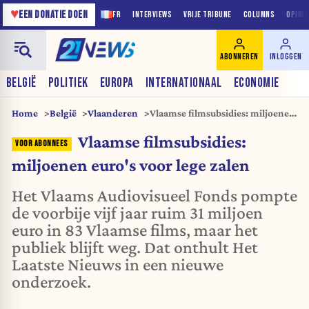
♥
EEN DONATIE DOEN
FR
INTERVIEWS
VRIJE TRIBUNE
COLUMNS
OPINI
ABONNEREN
INLOGGEN
BELGIË
POLITIEK
EUROPA
INTERNATIONAAL
ECONOMIE
Home
België
Vlaanderen
Vlaamse filmsubsidies: miljoenen
euro's voor lege zalen
Vlaamse filmsubsidies:
miljoenen euro's voor lege zalen
Het Vlaams Audiovisueel Fonds pompte
de voorbije vijf jaar ruim 31 miljoen
euro in 83 Vlaamse films, maar het
publiek blijft weg. Dat onthult Het
Laatste Nieuws in een nieuwe
onderzoek.