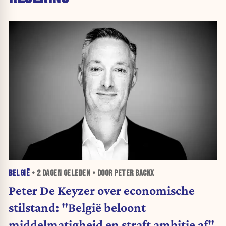
BELGIË
•
2 DAGEN
GELEDEN • DOOR PETER BACKX
Peter De Keyzer over economische
stilstand: "België beloont
middelmatigheid en straft ambitie af"