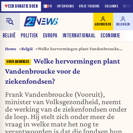
♥
EEN DONATIE DOEN
FR
INTERVIEWS
VRIJE TRIBUNE
COLUMNS
OPINI
ABONNEREN
INLOGGEN
BELGIË
POLITIEK
EUROPA
INTERNATIONAAL
ECONOMIE
Home
België
Welke hervormingen plant Vandenbroucke
voor de ziekenfondsen?
Welke hervormingen plant
Vandenbroucke voor de
ziekenfondsen?
Frank Vandenbroucke (Vooruit),
minister van Volksgezondheid, neemt
de werking van de ziekenfondsen onder
de loep. Hij stelt zich onder meer de
vraag in welke mate het nog te
verantwoorden is dat die fondsen hun