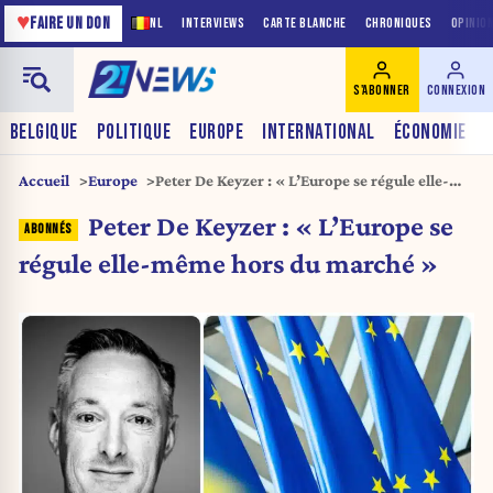
♥
FAIRE UN DON
NL
INTERVIEWS
CARTE BLANCHE
CHRONIQUES
OPINIO
S'ABONNER
CONNEXION
BELGIQUE
POLITIQUE
EUROPE
INTERNATIONAL
ÉCONOMIE
Accueil
Europe
Peter De Keyzer : « L’Europe se régule elle-
même hors du marché »
Peter De Keyzer : « L’Europe se
régule elle-même hors du marché »