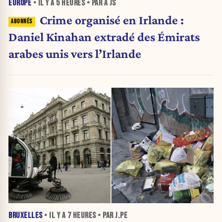
EUROPE
• IL Y A
5 HEURES
• PAR A JS
Crime organisé en Irlande :
Daniel Kinahan extradé des Émirats
arabes unis vers l’Irlande
BRUXELLES
• IL Y A
7 HEURES
• PAR J.PE