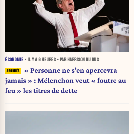
ÉCONOMIE
• IL Y A
6 HEURES
• PAR HARRISON DU BUS
« Personne ne s’en apercevra
jamais » : Mélenchon veut « foutre au
feu » les titres de dette