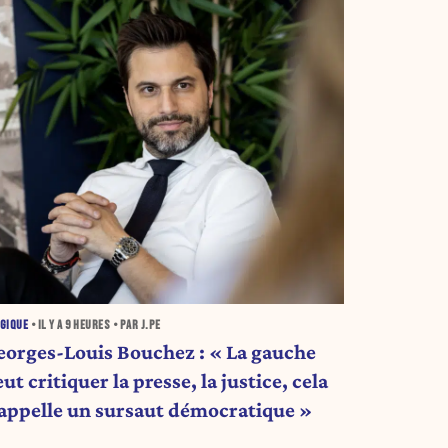
GIQUE
• IL Y A
9 HEURES
• PAR J.PE
eorges-Louis Bouchez : « La gauche
ut critiquer la presse, la justice, cela
’appelle un sursaut démocratique »