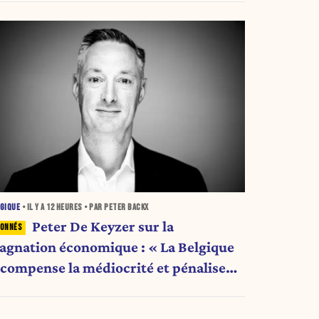
GIQUE
• IL Y A
12 HEURES
• PAR PETER BACKX
Peter De Keyzer sur la
tagnation économique : « La Belgique
écompense la médiocrité et pénalise
'ambition »