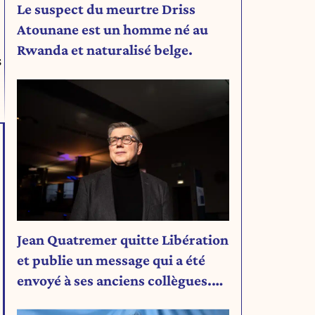
Le suspect du meurtre Driss
Atounane est un homme né au
Rwanda et naturalisé belge.
s
Jean Quatremer quitte Libération
et publie un message qui a été
envoyé à ses anciens collègues.
Découvrez son message.