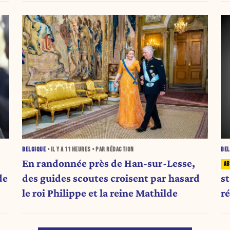
BELGIQUE
• IL Y A
11 HEURES
• PAR RÉDACTION
BEL
En randonnée près de Han-sur-Lesse,
de
des guides scoutes croisent par hasard
s
le roi Philippe et la reine Mathilde
r
l