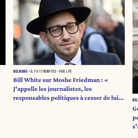
BELGIQUE
• IL Y A
17 MINUTES
• PAR J.PE
Bill White sur Moshe Friedman : «
J'appelle les journalistes, les
responsables politiques à cesser de lui
BEL
attribuer une autorité religieuse »
G
pe
s