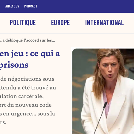
S
ANALYSES
PODCAST
POLITIQUE
EUROPE
INTERNATIONAL
i a débloqué l’accord sur les
n jeu : ce qui a
 prisons
 de négociations sous
ttendu a été trouvé au
lation carcérale,
port du nouveau code
és en urgence… sous la
rs.