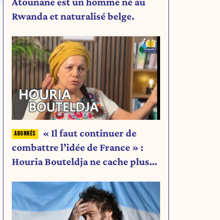
Atounane est un homme né au
Rwanda et naturalisé belge.
« Il faut continuer de
combattre l’idée de France » :
Houria Bouteldja ne cache plus
rien de son projet
e