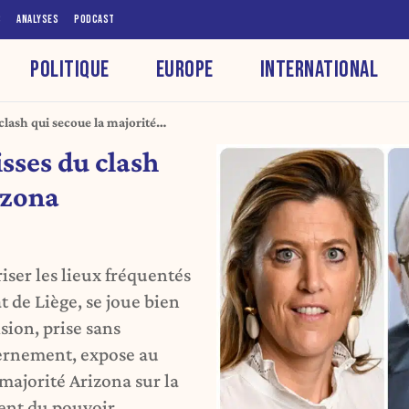
S
ANALYSES
PODCAST
POLITIQUE
EUROPE
INTERNATIONAL
 clash qui secoue la majorité
isses du clash
izona
iser les lieux fréquentés
 de Liège, se joue bien
sion, prise sans
ernement, expose au
 majorité Arizona sur la
ment du pouvoir.