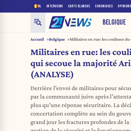
NL
INTERVIEWS
CARTE BLANCHE
CHRONIQUES
OPINION
BELGIQUE
Accueil
Belgique
Militaires en rue: les coulisses du
Arizona (ANALYSE)
Militaires en rue: les coul
qui secoue la majorité Ar
(ANALYSE)
Derrière l’envoi de militaires pour sécur
par la communauté juive après l’attentat
plus qu’une réponse sécuritaire. La déci
concertation complète au sein du gouv
grand jour les fractures profondes de la
gestion de la sécurité et le fonctionne