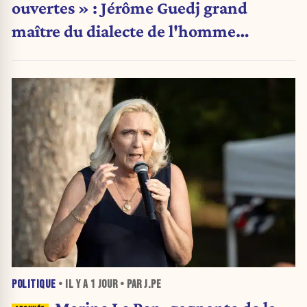
ouvertes » : Jérôme Guedj grand
maître du dialecte de l'homme
politique
POLITIQUE
• IL Y A
1 JOUR
• PAR J.PE