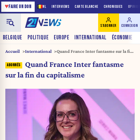
♥
FAIRE UN DON
NL
INTERVIEWS
CARTE BLANCHE
CHRONIQUES
OPINIO
S'ABONNER
CONNEXION
BELGIQUE
POLITIQUE
EUROPE
INTERNATIONAL
ÉCONOMIE
Accueil
International
Quand France Inter fantasme sur la fin
du capitalisme
Quand France Inter fantasme
sur la fin du capitalisme