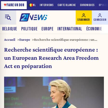
♥
FAIRE UN DON
NL
INTERVIEWS
CARTE BLANCHE
CHRONIQUES
OPINIO
S'ABONNER
CONNEXION
BELGIQUE
POLITIQUE
EUROPE
INTERNATIONAL
ÉCONOMIE
Accueil
Europe
Recherche scientifique européenne : un
European Research Area Freedom Act en
Recherche scientifique européenne :
préparation
un European Research Area Freedom
Act en préparation