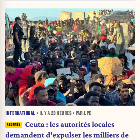
INTERNATIONAL
• IL Y A
23 HEURES
• PAR J.PE
Ceuta : les autorités locales
demandent d'expulser les milliers de