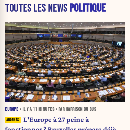
TOUTES LES NEWS
POLITIQUE
EUROPE
• IL Y A
11 MINUTES
• PAR HARRISON DU BUS
L'Europe à 27 peine à
fonctionner ? Bruxelles prépare déjà