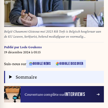
België Chaumont Gisteoux mei 2023 Rik Torfs is Belgisch hoogleraar aan
de KU Leuven, kerkjurist, bekend mediafiguur en voormalig
christendemocratisch politicus. Torfs was van 2013 tot 2017 rector van de
KU Leuven Foto Rias Immink
Publié par
Lode Goukens
19 décembre 2024 à 05:15
Suis-nous sur
GOOGLE NEWS
GOOGLE DISCOVER
Sommaire
INTERVIEWS
Couverture complète sur