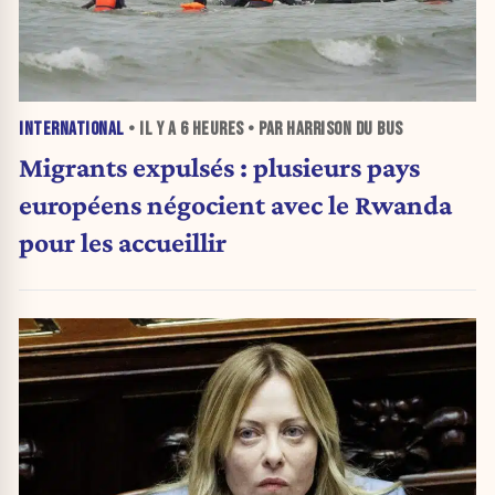
INTERNATIONAL
• IL Y A
6 HEURES
• PAR HARRISON DU BUS
Migrants expulsés : plusieurs pays
européens négocient avec le Rwanda
pour les accueillir