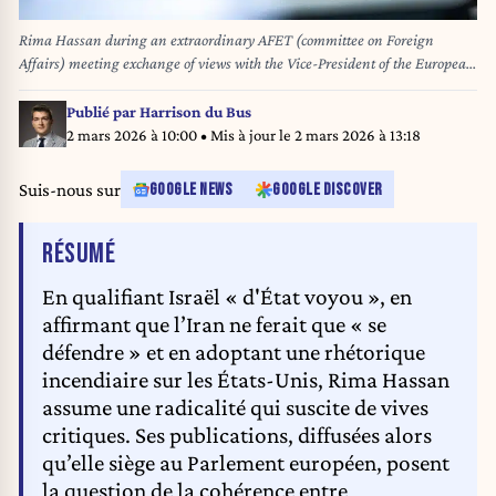
Rima Hassan during an extraordinary AFET (committee on Foreign
Affairs) meeting exchange of views with the Vice-President of the European
Commission and High Representative of the Union for Foreign Affairs and
Security Policy Kaja KALLAS on the situation in Syria in the European
Publié par
Harrison du Bus
Parliament an institution of the European Union in Brussels in Belgium
2 mars 2026 à 10:00
• Mis à jour le
2 mars 2026 à 13:18
on 10 december 2024. Martin Bertrand / Hans Lucas / Hans Lucas via AFP
Suis-nous sur
GOOGLE NEWS
GOOGLE DISCOVER
DE L'ARTICLE
RÉSUMÉ
En qualifiant Israël « d'État voyou », en
affirmant que l’Iran ne ferait que « se
défendre » et en adoptant une rhétorique
incendiaire sur les États-Unis, Rima Hassan
assume une radicalité qui suscite de vives
critiques. Ses publications, diffusées alors
qu’elle siège au Parlement européen, posent
la question de la cohérence entre