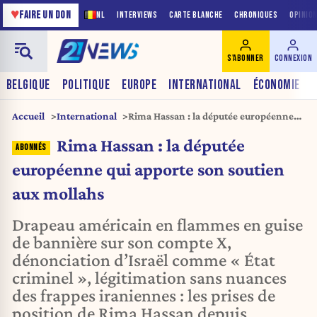
♥
FAIRE UN DON
NL
INTERVIEWS
CARTE BLANCHE
CHRONIQUES
OPINIO
S'ABONNER
CONNEXION
BELGIQUE
POLITIQUE
EUROPE
INTERNATIONAL
ÉCONOMIE
Accueil
International
Rima Hassan : la députée européenne
qui apporte son soutien aux mollahs
Rima Hassan : la députée
européenne qui apporte son soutien
aux mollahs
Drapeau américain en flammes en guise
de bannière sur son compte X,
dénonciation d’Israël comme « État
criminel », légitimation sans nuances
des frappes iraniennes : les prises de
position de Rima Hassan depuis