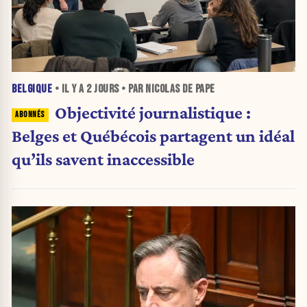
BELGIQUE
• IL Y A
2 JOURS
• PAR NICOLAS DE PAPE
Objectivité journalistique :
Belges et Québécois partagent un idéal
qu’ils savent inaccessible