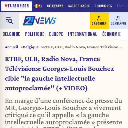
♥
FAIRE UN DON
NL
INTERVIEWS
CARTE BLANCHE
CHRONIQUES
OPINIO
S'ABONNER
CONNEXION
BELGIQUE
POLITIQUE
EUROPE
INTERNATIONAL
ÉCONOMIE
Accueil
Belgique
RTBF, ULB, Radio Nova, France Télévisions:
Georges-Louis Bouchez cible "la gauche
RTBF, ULB, Radio Nova, France
intellectuelle autoproclamée" (+ VIDEO)
Télévisions: Georges-Louis Bouchez
cible "la gauche intellectuelle
autoproclamée" (+ VIDEO)
En marge d’une conférence de presse du
MR, Georges-Louis Bouchez a vivement
critiqué ce qu’il appelle « la gauche
intellectuelle autoproclamée » présente