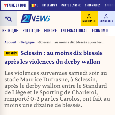
♥
FAIRE UN DON
NL
INTERVIEWS
CARTE BLANCHE
CHRONIQUES
OPINIO
S'ABONNER
CONNEXION
BELGIQUE
POLITIQUE
EUROPE
INTERNATIONAL
ÉCONOMIE
Accueil
Belgique
Sclessin : au moins dix blessés après les
violences du derby wallon
Sclessin : au moins dix blessés
après les violences du derby wallon
Les violences survenues samedi soir au
stade Maurice Dufrasne, à Sclessin,
après le derby wallon entre le Standard
de Liège et le Sporting de Charleroi,
remporté 0-2 par les Carolos, ont fait au
moins une dizaine de blessés.