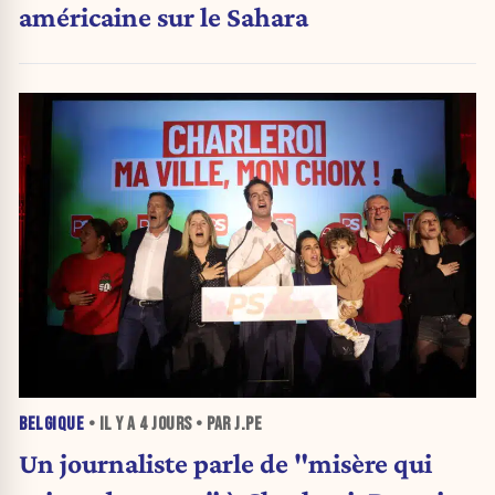
américaine sur le Sahara
BELGIQUE
• IL Y A
4 JOURS
• PAR J.PE
Un journaliste parle de "misère qui