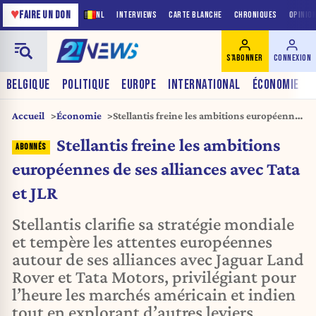
♥
FAIRE UN DON
NL
INTERVIEWS
CARTE BLANCHE
CHRONIQUES
OPINIO
S'ABONNER
CONNEXION
BELGIQUE
POLITIQUE
EUROPE
INTERNATIONAL
ÉCONOMIE
Accueil
Économie
Stellantis freine les ambitions européennes
de ses alliances avec Tata et JLR
Stellantis freine les ambitions
européennes de ses alliances avec Tata
et JLR
Stellantis clarifie sa stratégie mondiale
et tempère les attentes européennes
autour de ses alliances avec Jaguar Land
Rover et Tata Motors, privilégiant pour
l’heure les marchés américain et indien
tout en explorant d’autres leviers