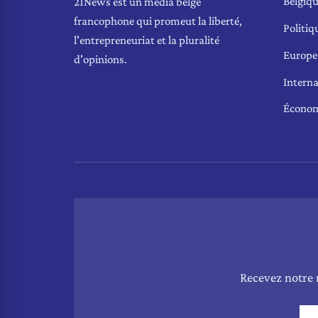
Belgiq
21News est un média belge
francophone qui promeut la liberté,
Politiq
l'entrepreneuriat et la pluralité
Europe
d'opinions.
Interna
Écono
Recevez notre 