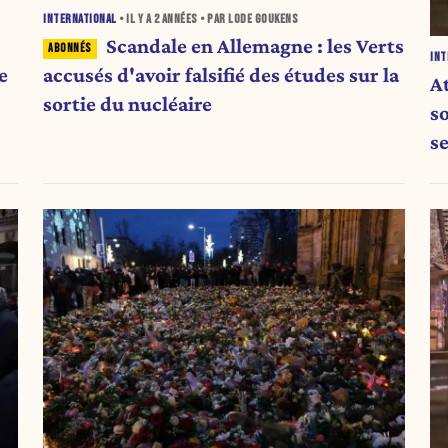
INTERNATIONAL
• IL Y A
2 ANNÉES
• PAR LODE GOUKENS
Scandale en Allemagne : les Verts
INT
e
accusés d'avoir falsifié des études sur la
A
sortie du nucléaire
s
s