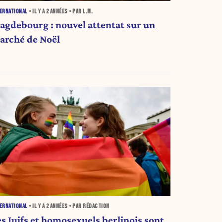
ERNATIONAL
• IL Y A
2 ANNÉES
• PAR L.M.
agdebourg : nouvel attentat sur un
arché de Noël
ERNATIONAL
• IL Y A
2 ANNÉES
• PAR RÉDACTION
es Juifs et homosexuels berlinois sont