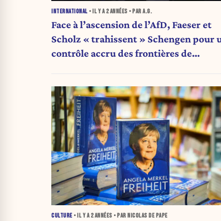
INTERNATIONAL
• IL Y A
2 ANNÉES
• PAR A.G.
Face à l’ascension de l’AfD, Faeser et
Scholz « trahissent » Schengen pour 
contrôle accru des frontières de
l'Allemagne
CULTURE
• IL Y A
2 ANNÉES
• PAR NICOLAS DE PAPE