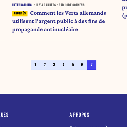
INTERNATIONAL
• IL Y A
2 ANNÉES
• PAR LODE GOUKENS
pr
Comment les Verts allemands
(
utilisent l'argent public à des fins de
propagande antinucléaire
1
2
3
4
5
6
7
QUES
À PROPOS