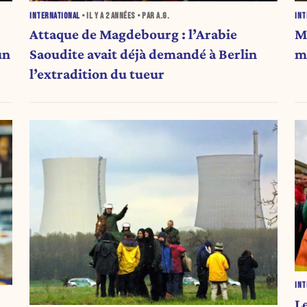
INTERNATIONAL
• IL Y A
2 ANNÉES
• PAR A.G.
INT
Attaque de Magdebourg : l’Arabie
M
un
Saoudite avait déjà demandé à Berlin
m
l’extradition du tueur
INT
L