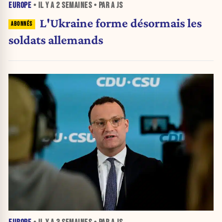
EUROPE
• IL Y A
2 SEMAINES
• PAR A JS
L'Ukraine forme désormais les
soldats allemands