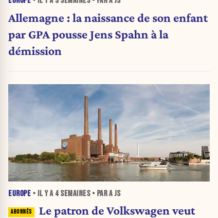
EUROPE
• IL Y A
3 SEMAINES
• PAR A JS
Allemagne : la naissance de son enfant
par GPA pousse Jens Spahn à la
démission
EUROPE
• IL Y A
4 SEMAINES
• PAR A JS
Le patron de Volkswagen veut