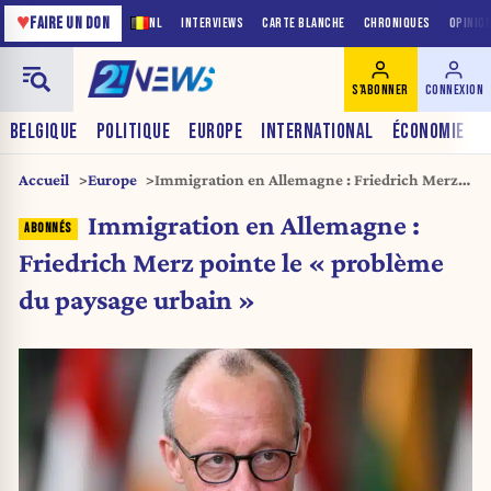
♥
FAIRE UN DON
NL
INTERVIEWS
CARTE BLANCHE
CHRONIQUES
OPINIO
S'ABONNER
CONNEXION
BELGIQUE
POLITIQUE
EUROPE
INTERNATIONAL
ÉCONOMIE
Accueil
Europe
Immigration en Allemagne : Friedrich Merz
pointe le « problème du paysage urbain »
Immigration en Allemagne :
Friedrich Merz pointe le « problème
du paysage urbain »