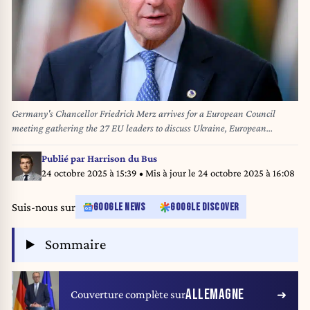
Germany's Chancellor Friedrich Merz arrives for a European Council
meeting gathering the 27 EU leaders to discuss Ukraine, European
defence, recent developments in the Middle East, competitiveness, housing
and migration, in Brussels on October 23, 2025. NICOLAS TUCAT / AFP
Publié par
Harrison du Bus
24 octobre 2025 à 15:39
• Mis à jour le
24 octobre 2025 à 16:08
Suis-nous sur
GOOGLE NEWS
GOOGLE DISCOVER
Sommaire
ALLEMAGNE
Couverture complète sur