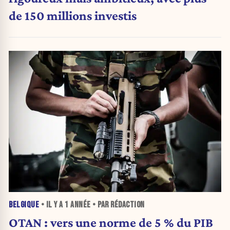
de 150 millions investis
BELGIQUE
• IL Y A
1 ANNÉE
• PAR RÉDACTION
OTAN : vers une norme de 5 % du PIB