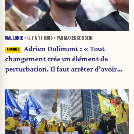
WALLONIE
• IL Y A
11 MOIS
• PAR MAXENCE DOZIN
Adrien Dolimont : « Tout
changement crée un élément de
perturbation. Il faut arrêter d’avoir
des dizaines de structures qui font les
mêmes choses »