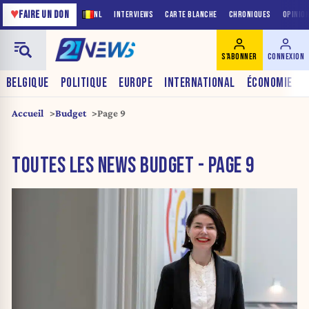
♥
FAIRE UN DON
NL
INTERVIEWS
CARTE BLANCHE
CHRONIQUES
OPINIO
S'ABONNER
CONNEXION
BELGIQUE
POLITIQUE
EUROPE
INTERNATIONAL
ÉCONOMIE
Accueil
Budget
Page 9
TOUTES LES NEWS BUDGET - PAGE 9