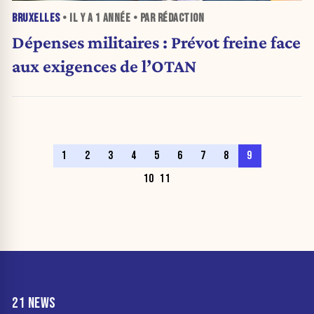
BRUXELLES
• IL Y A
1 ANNÉE
• PAR RÉDACTION
Dépenses militaires : Prévot freine face
aux exigences de l’OTAN
1
2
3
4
5
6
7
8
9
10
11
21 NEWS