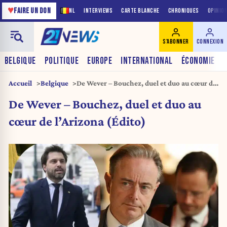
♥
FAIRE UN DON
NL
INTERVIEWS
CARTE BLANCHE
CHRONIQUES
OPINIO
S'ABONNER
CONNEXION
BELGIQUE
POLITIQUE
EUROPE
INTERNATIONAL
ÉCONOMIE
Accueil
Belgique
De Wever – Bouchez, duel et duo au cœur de
l’Arizona (Édito)
De Wever – Bouchez, duel et duo au
cœur de l’Arizona (Édito)