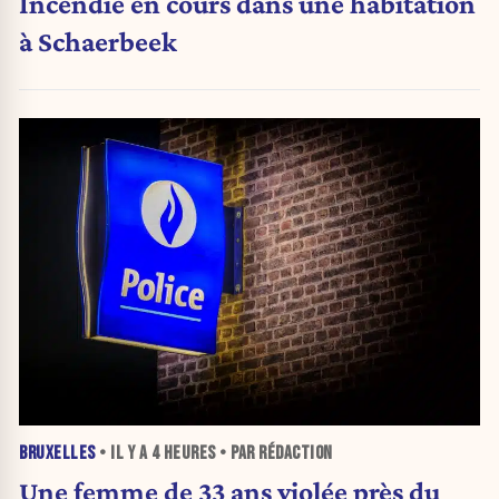
Incendie en cours dans une habitation
à Schaerbeek
BRUXELLES
• IL Y A
4 HEURES
• PAR RÉDACTION
Une femme de 33 ans violée près du