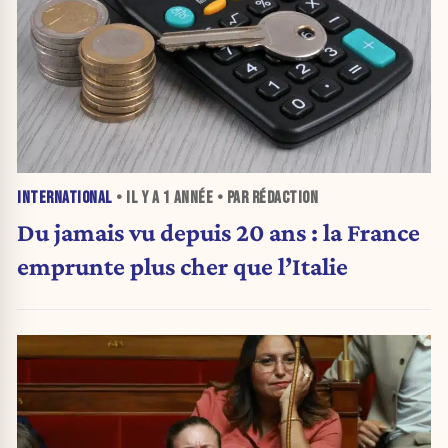
INTERNATIONAL
• IL Y A
1 ANNÉE
• PAR RÉDACTION
Du jamais vu depuis 20 ans : la France
emprunte plus cher que l’Italie