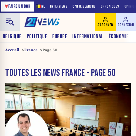
♥
FAIRE UN DON
NL
INTERVIEWS
CARTE BLANCHE
CHRONIQUES
OPINIO
S'ABONNER
CONNEXION
BELGIQUE
POLITIQUE
EUROPE
INTERNATIONAL
ÉCONOMIE
Accueil
France
Page 50
TOUTES LES NEWS FRANCE - PAGE 50