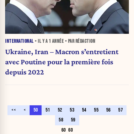
INTERNATIONAL
• IL Y A
1 ANNÉE
• PAR RÉDACTION
Ukraine, Iran – Macron s’entretient
avec Poutine pour la première fois
depuis 2022
<<
<
50
51
52
53
54
55
56
57
58
59
60
60