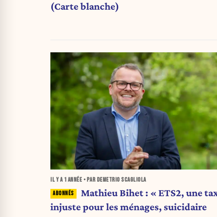
(Carte blanche)
IL Y A
1 ANNÉE
• PAR DEMETRIO SCAGLIOLA
Mathieu Bihet : « ETS2, une ta
injuste pour les ménages, suicidaire