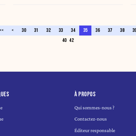
par an. C'est un peu cher, non ? »
<<
<
30
31
32
33
34
35
36
37
38
3
40
42
QUES
À PROPOS
ue
Qui sommes-nous ?
ue
Contactez-nous
Éditeur responsable