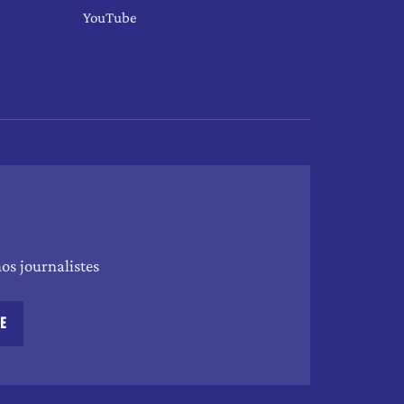
YouTube
os journalistes
RE