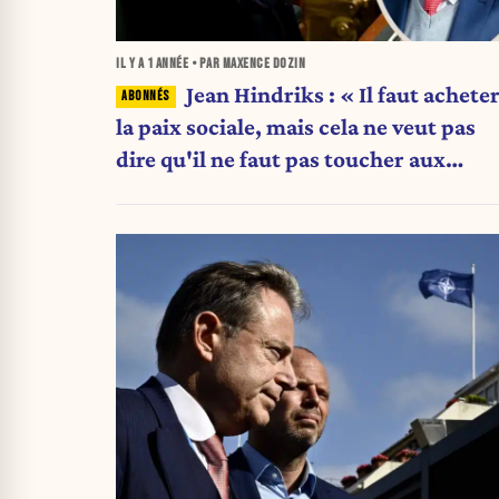
IL Y A
1 ANNÉE
• PAR MAXENCE DOZIN
Jean Hindriks : « Il faut achete
la paix sociale, mais cela ne veut pas
dire qu'il ne faut pas toucher aux
pensions »