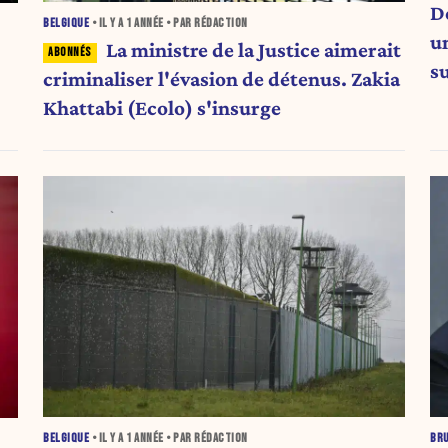
De
BELGIQUE
• IL Y A
1 ANNÉE
• PAR RÉDACTION
u
La ministre de la Justice aimerait
su
criminaliser l'évasion de détenus. Zakia
Khattabi (Ecolo) s'insurge
BELGIQUE
• IL Y A
1 ANNÉE
• PAR RÉDACTION
BR