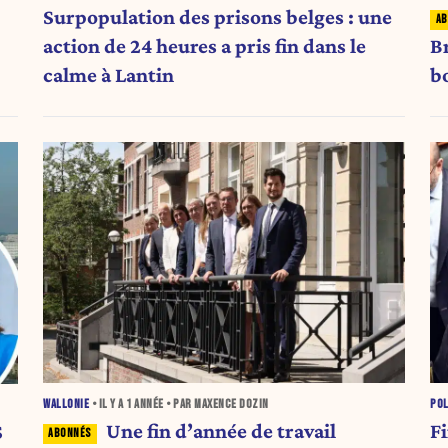
Surpopulation des prisons belges : une
action de 24 heures a pris fin dans le
Br
calme à Lantin
b
POL
WALLONIE
• IL Y A
1 ANNÉE
• PAR MAXENCE DOZIN
F
Une fin d’année de travail
S