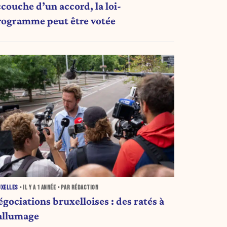
ccouche d’un accord, la loi-
rogramme peut être votée
UXELLES
• IL Y A
1 ANNÉE
• PAR RÉDACTION
gociations bruxelloises : des ratés à
'allumage