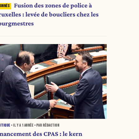
Fusion des zones de police à
uxelles : levée de boucliers chez les
ourgmestres
ITIQUE
• IL Y A
1 ANNÉE
• PAR RÉDACTION
inancement des CPAS : le kern