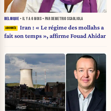
BELGIQUE
• IL Y A
6 MOIS
• PAR DEMETRIO SCAGLIOLA
Iran : « Le régime des mollahs a
fait son temps », affirme Fouad Ahidar