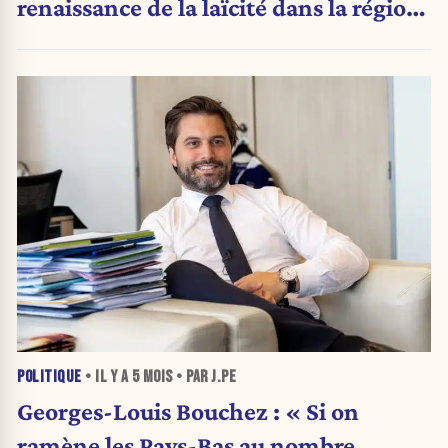
renaissance de la laïcité dans la région
et en Occident, ainsi que la fin de
l’islam politique"
POLITIQUE
• IL Y A
5 MOIS
• PAR J.PE
Georges-Louis Bouchez : « Si on
ramène les Pays-Bas au nombre