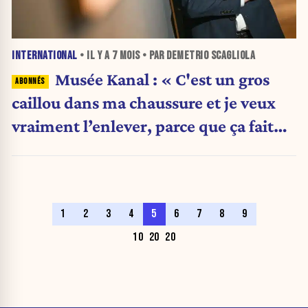
INTERNATIONAL
• IL Y A
7 MOIS
• PAR DEMETRIO SCAGLIOLA
Musée Kanal : « C'est un gros
caillou dans ma chaussure et je veux
vraiment l’enlever, parce que ça fait
mal »
1
2
3
4
5
6
7
8
9
10
20
20