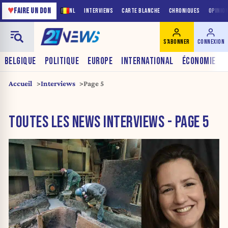
♥
FAIRE UN DON
NL
INTERVIEWS
CARTE BLANCHE
CHRONIQUES
OPINIO
S'ABONNER
CONNEXION
BELGIQUE
POLITIQUE
EUROPE
INTERNATIONAL
ÉCONOMIE
Accueil
Interviews
Page 5
TOUTES LES NEWS INTERVIEWS - PAGE 5