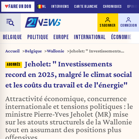
♥
FAIRE UN DON
NL
INTERVIEWS
CARTE BLANCHE
CHRONIQUES
OPINIO
S'ABONNER
CONNEXION
BELGIQUE
POLITIQUE
EUROPE
INTERNATIONAL
ÉCONOMIE
Accueil
Belgique
Wallonie
Jeholet: " Investissements
record en 2025, malgré le climat
Jeholet: " Investissements
social et les coûts du travail et de
l'énergie"
record en 2025, malgré le climat social
et les coûts du travail et de l'énergie"
Attractivité économique, concurrence
internationale et tensions politiques : le
ministre Pierre-Yves Jeholet (MR) mise
sur les atouts structurels de la Wallonie
tout en assumant des positions plus
offensives.