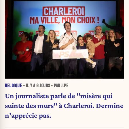
BELGIQUE
• IL Y A
6 JOURS
• PAR J.PE
Un journaliste parle de "misère qui
suinte des murs" à Charleroi. Dermine
n'apprécie pas.