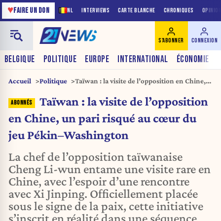
♥
FAIRE UN DON
NL
INTERVIEWS
CARTE BLANCHE
CHRONIQUES
OPINIO
S'ABONNER
CONNEXION
BELGIQUE
POLITIQUE
EUROPE
INTERNATIONAL
ÉCONOMIE
Accueil
Politique
Taïwan : la visite de l’opposition en Chine,
un pari risqué au cœur du jeu Pékin–
Taïwan : la visite de l’opposition
Washington
en Chine, un pari risqué au cœur du
jeu Pékin–Washington
La chef de l’opposition taïwanaise
Cheng Li-wun entame une visite rare en
Chine, avec l’espoir d’une rencontre
avec Xi Jinping. Officiellement placée
sous le signe de la paix, cette initiative
s’inscrit en réalité dans une séquence