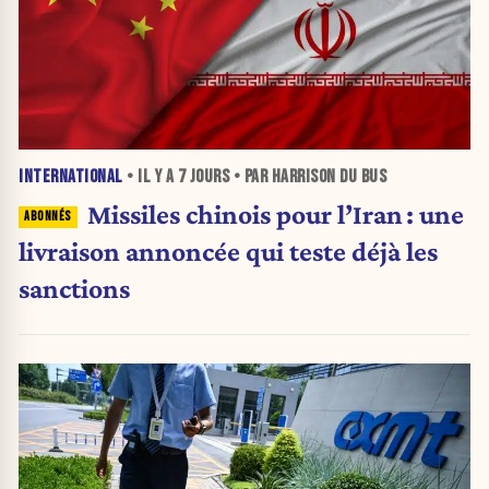
INTERNATIONAL
• IL Y A
7 JOURS
• PAR HARRISON DU BUS
Missiles chinois pour l’Iran : une
livraison annoncée qui teste déjà les
sanctions