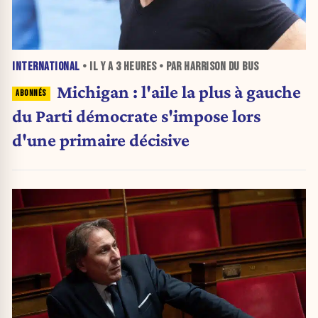
INTERNATIONAL
• IL Y A
3 HEURES
• PAR HARRISON DU BUS
Michigan : l'aile la plus à gauche
du Parti démocrate s'impose lors
d'une primaire décisive