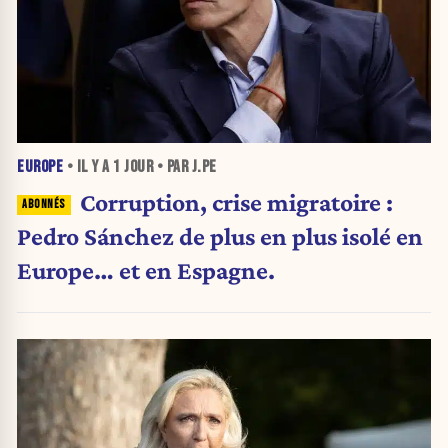
EUROPE
• IL Y A
1 JOUR
• PAR J.PE
Corruption, crise migratoire :
Pedro Sánchez de plus en plus isolé en
Europe… et en Espagne.