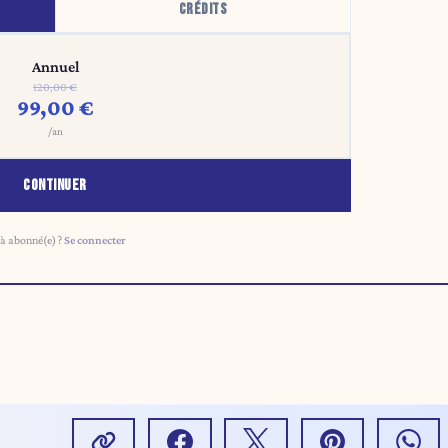
CRÉDITS
Annuel
120,00 €
99,00 €
/an
CONTINUER
à abonné(e) ?
Se connecter