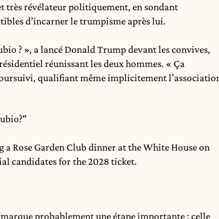
l et très révélateur politiquement, en sondant
ptibles d’incarner le trumpisme après lui.
bio ? », a lancé Donald Trump devant les convives,
 présidentiel réunissant les deux hommes. « Ça
 poursuivi, qualifiant même implicitement l’associatio
Rubio?"
g a Rose Garden Club dinner at the White House on
ial candidates for the 2028 ticket.
e marque probablement une étape importante : celle