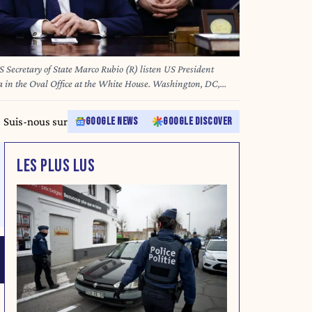
 Secretary of State Marco Rubio (R) listen US President
 in the Oval Office at the White House. Washington, DC,
met with Lebanese and Israeli envoys at the White House for a
L OLIVER/POOL
Suis-nous sur
GOOGLE NEWS
GOOGLE DISCOVER
LES PLUS LUS