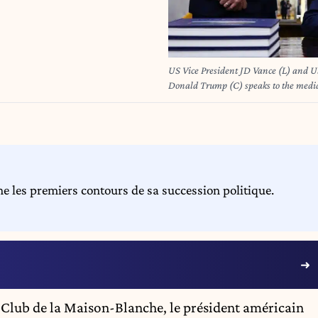
US Vice President JD Vance (L) and US
Donald Trump (C) speaks to the media
USA, 23 April 2026. President Trump 
new round of peace talks. EPA/WIL
les premiers contours de sa succession politique.
 Club de la
Maison-Blanche
, le président américain