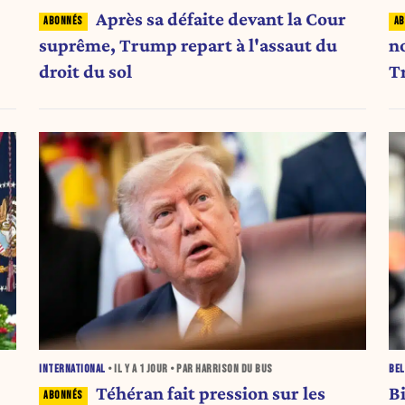
Après sa défaite devant la Cour
suprême, Trump repart à l'assaut du
n
droit du sol
T
INTERNATIONAL
• IL Y A
1 JOUR
• PAR HARRISON DU BUS
BEL
Téhéran fait pression sur les
B