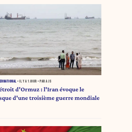
ERNATIONAL
• IL Y A
1 JOUR
• PAR A JS
étroit d'Ormuz : l'Iran évoque le
isque d'une troisième guerre mondiale