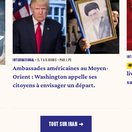
INT
INTERNATIONAL
• IL Y A
5 JOURS
• PAR J.PE
Ambassades américaines au Moyen-
li
Orient : Washington appelle ses
s
citoyens à envisager un départ.
TOUT SUR IRAN