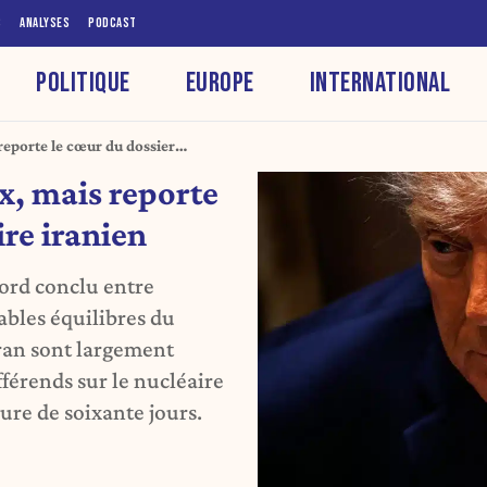
S
ANALYSES
PODCAST
POLITIQUE
EUROPE
INTERNATIONAL
reporte le cœur du dossier
x, mais reporte
ire iranien
cord conclu entre
ables équilibres du
Iran sont largement
férends sur le nucléaire
ure de soixante jours.