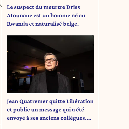
s
Le suspect du meurtre Driss
Atounane est un homme né au
Rwanda et naturalisé belge.
Jean Quatremer quitte Libération
et publie un message qui a été
envoyé à ses anciens collègues.
e
Découvrez son message.