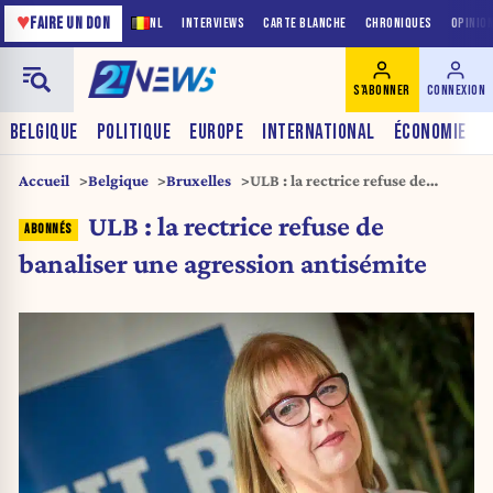
♥
FAIRE UN DON
NL
INTERVIEWS
CARTE BLANCHE
CHRONIQUES
OPINIO
S'ABONNER
CONNEXION
BELGIQUE
POLITIQUE
EUROPE
INTERNATIONAL
ÉCONOMIE
Accueil
Belgique
Bruxelles
ULB : la rectrice refuse de
banaliser une agression
ULB : la rectrice refuse de
antisémite
banaliser une agression antisémite