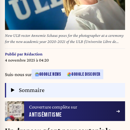
New ULB rector Annemie Schaus poses for the photographer at a ceremony
for the new academic year 2020-2021 of the ULB (Universite Libre de
Bruxelles) university and the installation of the new rector, Friday 11
September 2020 in Brussels. BELGA PHOTO VIRGINIE LEFOUR
Publié par
Rédaction
4 novembre 2025 à 04:20
Suis-nous sur
GOOGLE NEWS
GOOGLE DISCOVER
Sommaire
Couverture complète sur
ANTISÉMITISME