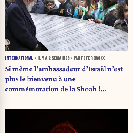
INTERNATIONAL
• IL Y A
2 SEMAINES
• PAR PETER BACKX
Si même l’ambassadeur d’Israël n’est
plus le bienvenu à une
commémoration de la Shoah !
(Analyse)