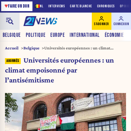
♥
FAIRE UN DON
NL
INTERVIEWS
CARTE BLANCHE
CHRONIQUES
OPINIO
S'ABONNER
CONNEXION
BELGIQUE
POLITIQUE
EUROPE
INTERNATIONAL
ÉCONOMIE
Accueil
Belgique
Universités européennes : un climat
empoisonné par l’antisémitisme
Universités européennes : un
climat empoisonné par
l’antisémitisme