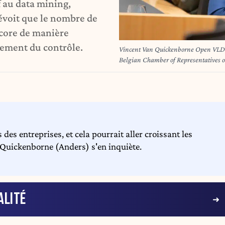
 au data mining,
voit que le nombre de
ncore de manière
cement du contrôle.
Vincent Van Quickenborne Open VLD p
Belgian Chamber of Representatives o
concerning federal finances and budg
 des entreprises, et cela pourrait aller croissant les
Quickenborne (Anders) s'en inquiète.
ALITÉ