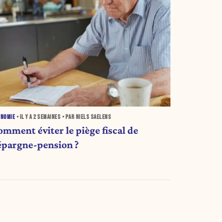
ONOMIE
• IL Y A
2 SEMAINES
• PAR NIELS SAELENS
omment éviter le piège fiscal de
’épargne-pension ?