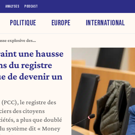
S
ANALYSES
PODCAST
POLITIQUE
EUROPE
INTERNATIONAL
sse explosive des
ptes : « Cela risque de devenir
aint une hausse
ns du registre
ue de devenir un
 (PCC), le registre des
ciers des citoyens
iétés, a plus que doublé
 du système dit « Money