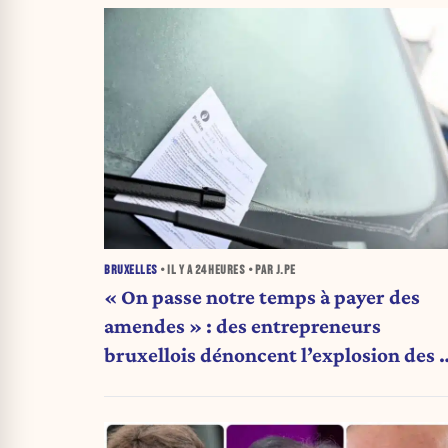
BRUXELLES
• IL Y A
24 HEURES
• PAR J.PE
« On passe notre temps à payer des
amendes » : des entrepreneurs
bruxellois dénoncent l’explosion des 
qui étranglent leur activité