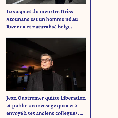
Le suspect du meurtre Driss
Atounane est un homme né au
Rwanda et naturalisé belge.
Jean Quatremer quitte Libération
et publie un message qui a été
envoyé à ses anciens collègues.