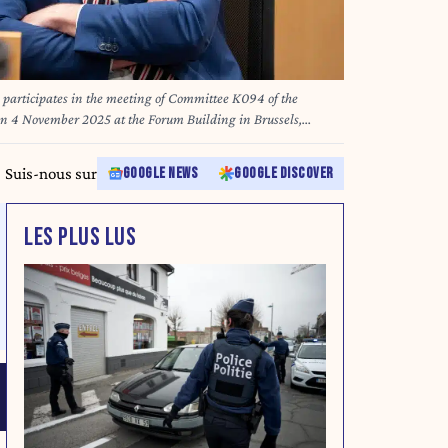
articipates in the meeting of Committee K094 of the
n 4 November 2025 at the Forum Building in Brussels,
et
Suis-nous sur
GOOGLE NEWS
GOOGLE DISCOVER
LES PLUS LUS