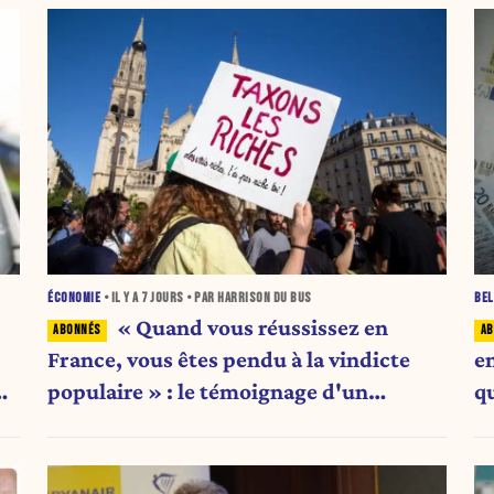
ÉCONOMIE
• IL Y A
7 JOURS
• PAR HARRISON DU BUS
BEL
« Quand vous réussissez en
France, vous êtes pendu à la vindicte
e
PV
populaire » : le témoignage d'un
qu
entrepreneur de 24 ans