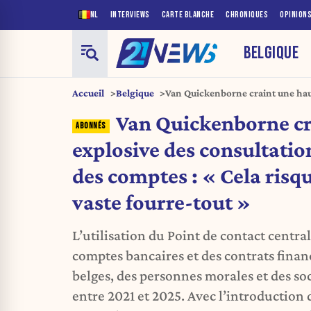
NL
INTERVIEWS
CARTE BLANCHE
CHRONIQUES
OPINION
BELGIQUE
Accueil
Belgique
Van Quickenborne craint une hau
consultations du registre des com
Van Quickenborne cr
un vaste fourre-tout »
explosive des consultatio
des comptes : « Cela risq
vaste fourre-tout »
L’utilisation du Point de contact central
comptes bancaires et des contrats finan
belges, des personnes morales et des soc
entre 2021 et 2025. Avec l’introduction