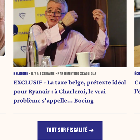
BELGIQUE
• IL Y A
1 SEMAINE
• PAR DEMETRIO SCAGLIOLA
ÉC
EXCLUSIF - La taxe belge, prétexte idéal
C
pour Ryanair : à Charleroi, le vrai
l
problème s'appelle... Boeing
TOUT SUR FISCALITÉ