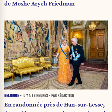
de Moshe Aryeh Friedman
BELGIQUE
• IL Y A
13 HEURES
• PAR RÉDACTION
En randonnée près de Han-sur-Lesse,