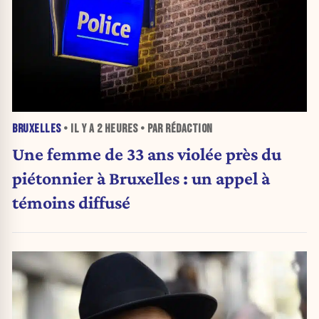
BRUXELLES
• IL Y A
2 HEURES
• PAR RÉDACTION
Une femme de 33 ans violée près du
piétonnier à Bruxelles : un appel à
témoins diffusé