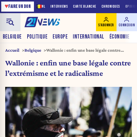
♥
FAIRE UN DON
NL
INTERVIEWS
CARTE BLANCHE
CHRONIQUES
OPINIO
S'ABONNER
CONNEXION
BELGIQUE
POLITIQUE
EUROPE
INTERNATIONAL
ÉCONOMIE
Accueil
Belgique
Wallonie : enfin une base légale contre
l’extrémisme et le radicalisme
Wallonie : enfin une base légale contre
l’extrémisme et le radicalisme