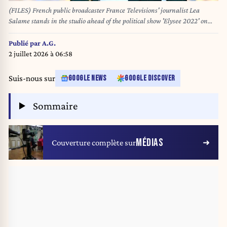
(FILES) French public broadcaster France Televisions' journalist Lea
Salame stands in the studio ahead of the political show 'Elysee 2022' on
French TV channel France 2, in Paris on December 9, 2021. Expected to
succeed Anne-Sophie Lapix at France 2's 8 PM news, Lea Salame
Publié par
A.G.
announced on June 19, 2025 her departure from the morning show on
2 juillet 2026 à 06:58
France Inter, which she co-hosted since 2017, the management of France's
most listened-to radio station stated in a press release. (Photo by
Suis-nous sur
GOOGLE NEWS
GOOGLE DISCOVER
Christophe ARCHAMBAULT / AFP)
Sommaire
MÉDIAS
Couverture complète sur