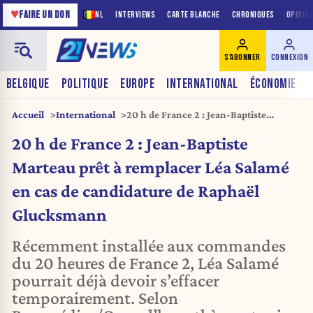
♥
FAIRE UN DON
NL
INTERVIEWS
CARTE BLANCHE
CHRONIQUES
OPINIO
S'ABONNER
CONNEXION
BELGIQUE
POLITIQUE
EUROPE
INTERNATIONAL
ÉCONOMIE
Accueil
International
20 h de France 2 : Jean-Baptiste
Marteau prêt à remplacer Léa Salamé
20 h de France 2 : Jean-Baptiste
en cas de candidature de Raphaël
Glucksmann
Marteau prêt à remplacer Léa Salamé
en cas de candidature de Raphaël
Glucksmann
Récemment installée aux commandes
du 20 heures de France 2, Léa Salamé
pourrait déjà devoir s’effacer
temporairement. Selon