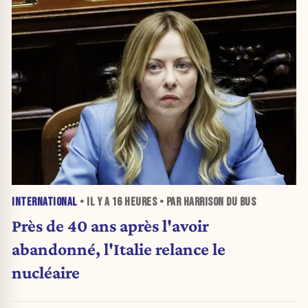
INTERNATIONAL
• IL Y A
16 HEURES
• PAR HARRISON DU BUS
Près de 40 ans après l'avoir
abandonné, l'Italie relance le
nucléaire