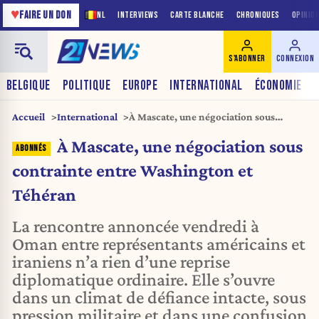
♥
FAIRE UN DON
NL
INTERVIEWS
CARTE BLANCHE
CHRONIQUES
OPINIO
S'ABONNER
CONNEXION
BELGIQUE
POLITIQUE
EUROPE
INTERNATIONAL
ÉCONOMIE
Accueil
International
À Mascate, une négociation sous
contrainte entre Washington et
À Mascate, une négociation sous
Téhéran
contrainte entre Washington et
Téhéran
La rencontre annoncée vendredi à
Oman entre représentants américains et
iraniens n’a rien d’une reprise
diplomatique ordinaire. Elle s’ouvre
dans un climat de défiance intacte, sous
pression militaire et dans une confusion