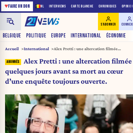
♥
FAIRE UN DON
NL
INTERVIEWS
CARTE BLANCHE
CHRONIQUES
OPINIO
S'ABONNER
CONNEX
BELGIQUE
POLITIQUE
EUROPE
INTERNATIONAL
ÉCONOMIE
Accueil
International
Alex Pretti : une altercation filmée
quelques jours avant sa mort au cœur
Alex Pretti : une altercation filmée
d’une enquête toujours ouverte.
quelques jours avant sa mort au cœur
d’une enquête toujours ouverte.