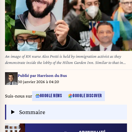
An image of RN nurse Alex Pretti is held by immigration activist as they
demonstrate inside the lobby of the Hilton Garden Inn. Similar to that in
Minneapolis, Minnesota, activists stormed the hotel, which was reported to hou
Immigration and Customs Enforcement agents. - Derek French / SOPA
Publié par
Harrison du Bus
Images//SOPAIMAGES_NY_ImmigrationHiltonInn27JAN26_0009/Credit:D
30 janvier 2026 à 04:20
French / SOPA/SIPA/2601290748
Suis-nous sur
GOOGLE NEWS
GOOGLE DISCOVER
Sommaire