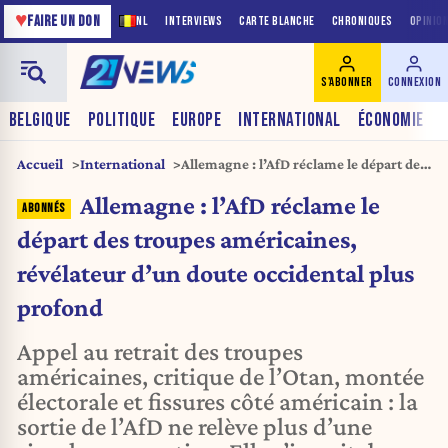
♥
FAIRE UN DON
NL
INTERVIEWS
CARTE BLANCHE
CHRONIQUES
OPINIO
S'ABONNER
CONNEXION
BELGIQUE
POLITIQUE
EUROPE
INTERNATIONAL
ÉCONOMIE
Accueil
International
Allemagne : l’AfD réclame le départ des
troupes américaines, révélateur d’un
Allemagne : l’AfD réclame le
doute occidental plus profond
départ des troupes américaines,
révélateur d’un doute occidental plus
profond
Appel au retrait des troupes
américaines, critique de l’Otan, montée
électorale et fissures côté américain : la
sortie de l’AfD ne relève plus d’une