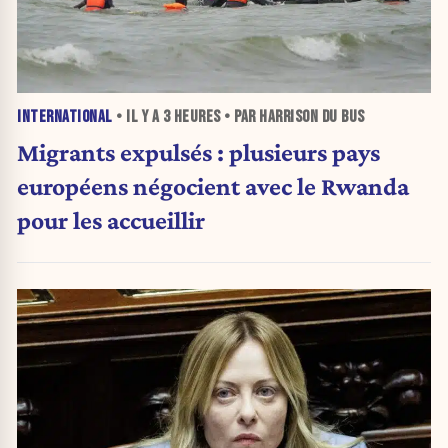
INTERNATIONAL
• IL Y A
3 HEURES
• PAR HARRISON DU BUS
Migrants expulsés : plusieurs pays
européens négocient avec le Rwanda
pour les accueillir