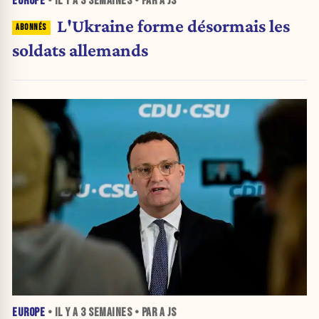
EUROPE
• IL Y A
3 SEMAINES
• PAR A JS
L'Ukraine forme désormais les
soldats allemands
EUROPE
• IL Y A
3 SEMAINES
• PAR A JS