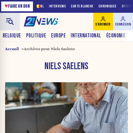
♥
FAIRE UN DON
NL
INTERVIEWS
CARTE BLANCHE
CHRONIQUES
OPINIO
S'ABONNER
CONNEXION
BELGIQUE
POLITIQUE
EUROPE
INTERNATIONAL
ÉCONOMIE
Accueil
Archives pour Niels Saelens
NIELS SAELENS