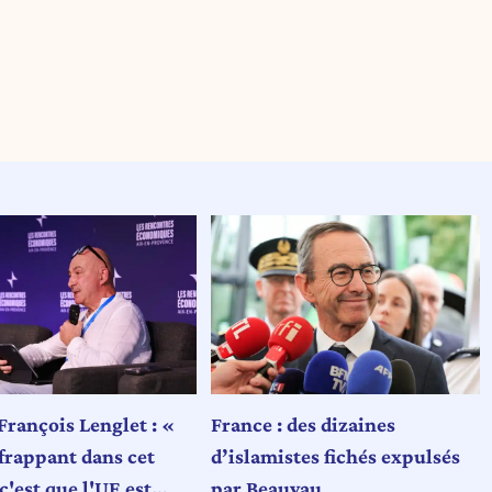
François Lenglet : «
France : des dizaines
 frappant dans cet
d’islamistes fichés expulsés
c'est que l'UE est
par Beauvau