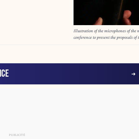
Illustration of the microphones of 
conference to present the proposals of 
installations on other people s land at
micros des chaines d informations BFM
de propositions de groupe de travail rela
autrui a l Hotel Beauveau a Paris le 7 juillet 2025. Quentin de Groeve / Ha
AFP
NCE