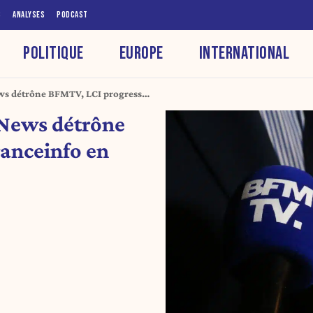
S
ANALYSES
PODCAST
POLITIQUE
EUROPE
INTERNATIONAL
ews détrône BFMTV, LCI progresse,
 CNews détrône
anceinfo en