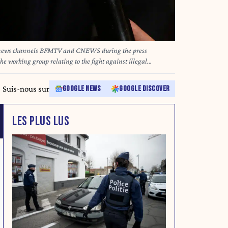
the news channels BFMTV and CNEWS during the press
the working group relating to the fight against illegal
 the Hotel Beauveau in Paris on July 7, 2025. Illustration des
TV et CNEWS lors de la conference de presse de restitutions
Suis-nous sur
GOOGLE NEWS
GOOGLE DISCOVER
tif a la lutte contre les installations illegales sur le terrais d
ns Lucas / Hans Lucas via
LES PLUS LUS