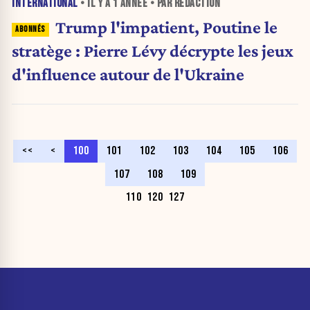
INTERNATIONAL
• IL Y A
1 ANNÉE
• PAR RÉDACTION
Trump l'impatient, Poutine le
stratège : Pierre Lévy décrypte les jeux
d'influence autour de l'Ukraine
<<
<
100
101
102
103
104
105
106
107
108
109
110
120
127