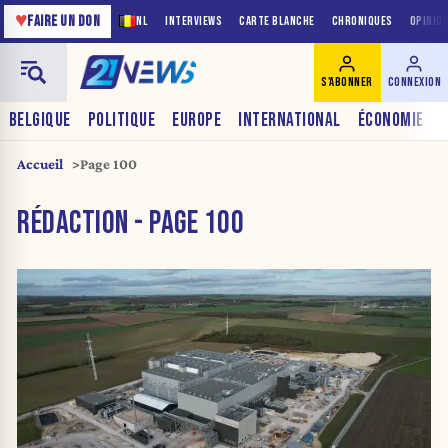
♥
FAIRE UN DON
NL
INTERVIEWS
CARTE BLANCHE
CHRONIQUES
OPINIO
S'ABONNER
CONNEXION
BELGIQUE
POLITIQUE
EUROPE
INTERNATIONAL
ÉCONOMIE
Accueil
Page 100
RÉDACTION - PAGE 100