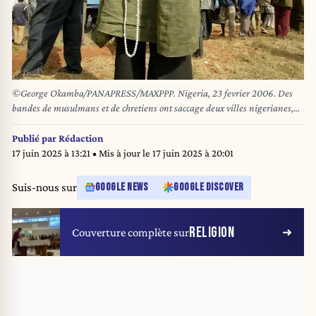
©George Okamba/PANAPRESS/MAXPPP. Nigeria, 23 fevrier 2006. Des
bandes de musulmans et de chretiens ont saccage deux villes nigerianes,
tuant des centaines de personnes au cours des violences qui ont suivi les
manifestations contre la publication des caricatures du prophete
Publié par
Rédaction
Mohammed. / ASABA - FEBRUARY 23: Displaced people seek for refuge
17 juin 2025 à 13:21
• Mis à jour le
17 juin 2025 à 20:01
near a police station on February 23, 2006 in Asaba near Onitsha,
Nigeria. Christian and Muslim mobs rampaged through two Nigerian
Suis-nous sur
GOOGLE NEWS
GOOGLE DISCOVER
cities killing hundreds of people in violence that followed deadly protests
against caricatures of the Prophet Muhammad. *** Local Caption ***
RELIGION
Couverture complète sur