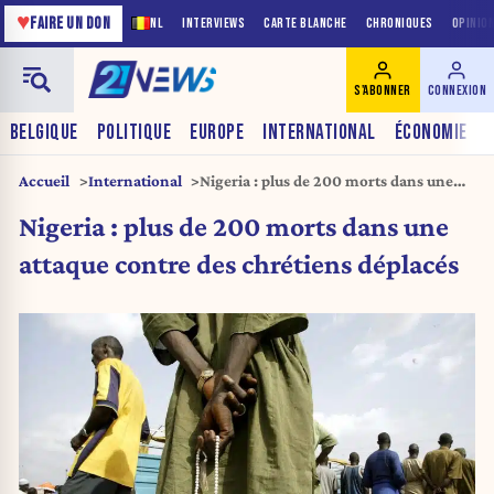
♥
FAIRE UN DON
NL
INTERVIEWS
CARTE BLANCHE
CHRONIQUES
OPINIO
S'ABONNER
CONNEXION
BELGIQUE
POLITIQUE
EUROPE
INTERNATIONAL
ÉCONOMIE
Accueil
International
Nigeria : plus de 200 morts dans une
attaque contre des chrétiens déplacés
Nigeria : plus de 200 morts dans une
attaque contre des chrétiens déplacés